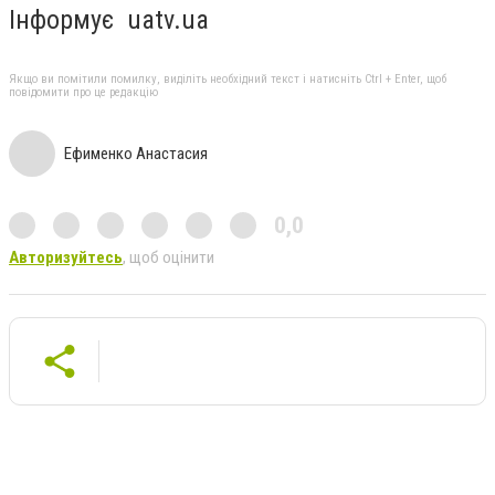
Інформує uatv.ua
Якщо ви помітили помилку, виділіть необхідний текст і натисніть Ctrl + Enter, щоб
повідомити про це редакцію
Ефименко Анастасия
0,0
Авторизуйтесь
, щоб оцінити