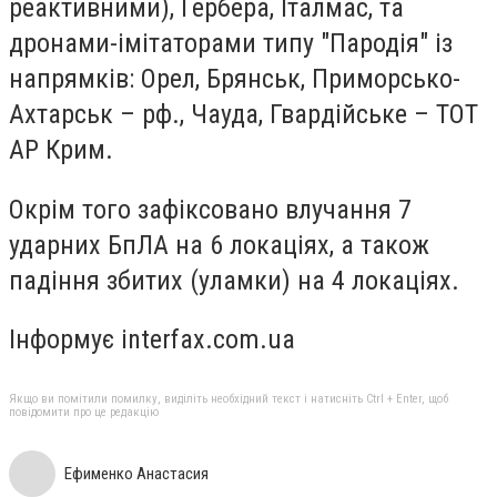
реактивними), Гербера, Італмас, та
дронами-імітаторами типу "Пародія" із
напрямків: Орел, Брянськ, Приморсько-
Ахтарськ – рф., Чауда, Гвардійське – ТОТ
АР Крим.
Окрім того зафіксовано влучання 7
ударних БпЛА на 6 локаціях, а також
падіння збитих (уламки) на 4 локаціях.
Інформує interfax.com.ua
Якщо ви помітили помилку, виділіть необхідний текст і натисніть Ctrl + Enter, щоб
повідомити про це редакцію
Ефименко Анастасия