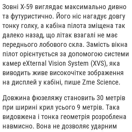
Зовні X-59 виглядає максимально дивно
та футуристично. Його ніс нагадує довгу
тонку голку, а кабіна пілота зміщена так
далеко назад, що літак взагалі не має
переднього лобового скла. Замість вікна
пілот орієнтується за допомогою системи
камер eXternal Vision System (XVS), яка
виводить живе високочітке зображення
на дисплей у кабіні, пише Zme Science.
Довжина фюзеляжу становить 30 метрів
при ширині крил усього 9 метрів. Така
видовжена і тонка геометрія розроблена
навмисно. Вона не дозволяє ударним