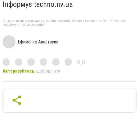
Інформує techno.nv.ua
Якщо ви помітили помилку, виділіть необхідний текст і натисніть Ctrl + Enter, щоб
повідомити про це редакцію
Ефименко Анастасия
0,0
Авторизуйтесь
, щоб оцінити