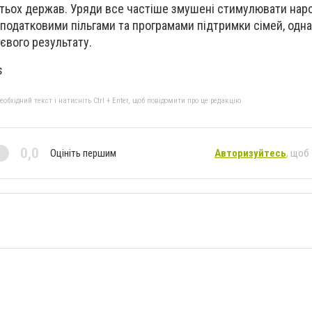
атьох держав. Уряди все частіше змушені стимулювати нар
податковими пільгами та програмами підтримки сімей, одна
тєвого результату.
s
бхідний текст і натисніть Ctrl + Enter, щоб повідомити про це редакцію
0,0
Оцініть першим
Авторизуйтесь
, щоб