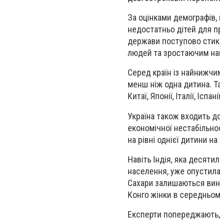
За оцінками демографів,
недостатньо дітей для пр
держави поступово стика
людей та зростаючим нав
Серед країн із найнижчи
менш ніж одна дитина. Та
Китаї, Японії, Італії, Іспа
Україна також входить до
економічної нестабільно
на рівні однієї дитини на
Навіть Індія, яка десят
населення, уже опустила
Сахари залишаються винят
Конго жінки в середньом
Експерти попереджають,