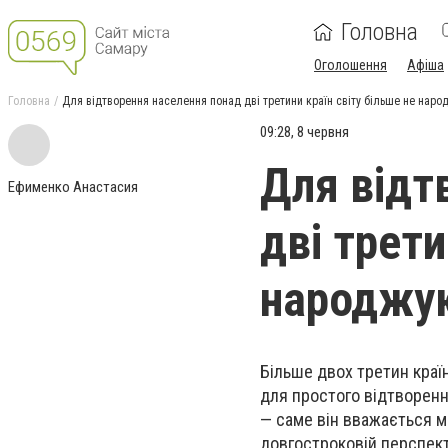
Головна
Оголошення
Афіша
Головна
Для відтворення населення понад дві третини країн світу більше не наро
09:28, 8 червня
Для відт
Ефименко Анастасия
дві трети
народжую
Більше двох третин краї
для простого відтворенн
— саме він вважається м
довгостроковій перспект