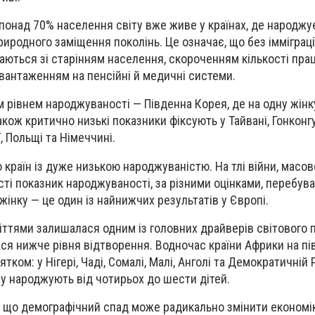
 понад 70% населення світу вже живе у країнах, де народжу
иродного заміщення поколінь. Це означає, що без імміграції
ються зі старінням населення, скороченням кількості пра
антаженням на пенсійні й медичні системи.
м рівнем народжуваності — Південна Корея, де на одну жін
кож критично низькі показники фіксують у Тайвані, Гонконгу,
нії, Польщі та Німеччині.
 країн із дуже низькою народжуваністю. На тлі війни, масової
сті показник народжуваності, за різними оцінками, перебув
 жінку — це один із найнижчих результатів у Європі.
иліттями залишалася одним із головних драйверів світового
ся нижче рівня відтворення. Водночас країни Африки на пі
ком: у Нігері, Чаді, Сомалі, Малі, Анголі та Демократичній 
у народжують від чотирьох до шести дітей.
 що демографічний спад може радикально змінити економік