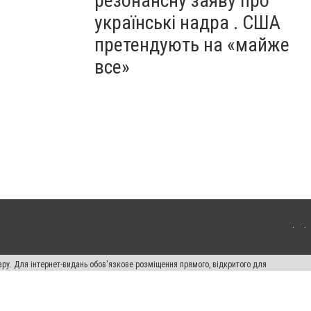
резонансну заяву про
українські надра . США
претендують на «майже
все»
ару. Для інтернет-видань обов'язкове розміщення прямого, відкритого для
лама" публікуються на правах реклами.