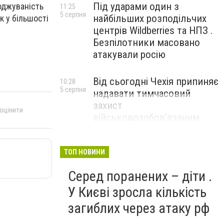
Під ударами один з
оджуваність
11:25
5 серпня
найбільших розподільчих
к у більшості
центрів Wildberries та НПЗ .
Безпілотники масовано
атакували росію
Від сьогодні Чехія припиняє
10:28
5 серпня
надавати тимчасовий
захист
 оцінити
військовозобов’язаним
українцям
ТОП НОВИНИ
Серед поранених – діти .
У Києві зросла кількість
загиблих через атаку рф