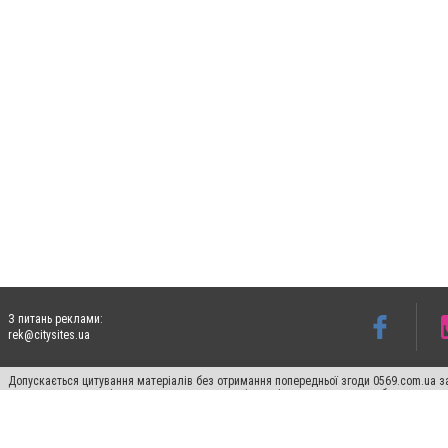
З питань реклами:
rek@citysites.ua
Допускається цитування матеріалів без отримання попередньої згоди 0569.com.ua за
пошукових систем гіперпосилання на цитовані статті не нижче другого абзацу в тек
Матеріали з плашками "Новини компаній", "Промо", "Партнерський матеріал", "Партнер