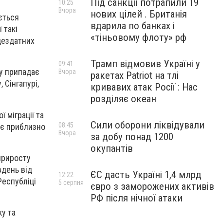
Під санкції потрапили 19
10:25
Вчора
нових цілей . Британія
ється
вдарила по банках і
 такі
«тіньовому флоту» рф
цездатних
Трамп відмовив Україні у
09:41
ку припадає
Вчора
ракетах Patriot на тлі
 Сінгапурі,
кривавих атак Росії : Нас
розділяє океан
 міграції та
Сили оборони ліквідували
08:45
ає приблизно
Вчора
за добу понад 1200
окупантів
 приросту
вдень від
ЄС дасть Україні 1,4 млрд
12:22
Республіці
5 серпня
євро з заморожених активів
РФ після нічної атаки
у та