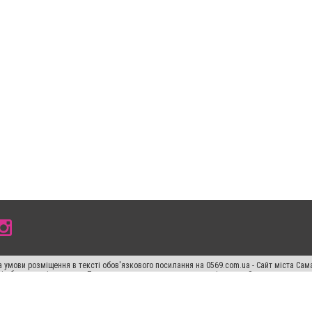
 умови розміщення в тексті обов'язкового посилання на 0569.com.ua - Сайт міста Сам
сті або в якості джерела. Порушення виняткових прав переслідується Законом.
ський спецпроєкт", "Політичні новини", "Пресреліз", "PR", "Офіційно", "Політична рек