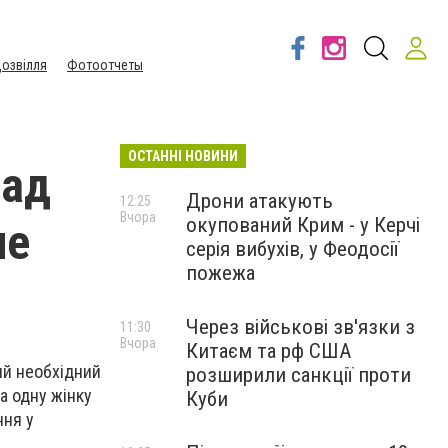
озвілля
Фотоотчеты
ОСТАННІ НОВИНИ
над
Дрони атакують
12:25
Вчора
окупований Крим - у Керчі
не
серія вибухів, у Феодосії
пожежа
Через військові зв'язки з
11:30
Вчора
Китаєм та рф США
ий необхідний
розширили санкції проти
а одну жінку
Куби
ння у