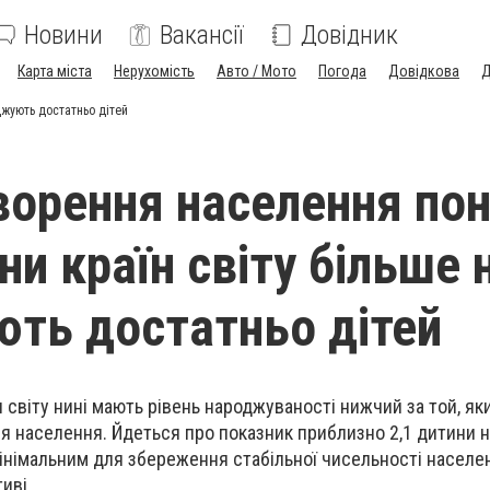
Новини
Вакансії
Довідник
Карта міста
Нерухомість
Авто / Мото
Погода
Довідкова
Д
джують достатньо дітей
ворення населення по
ни країн світу більше 
ть достатньо дітей
н світу нині мають рівень народжуваності нижчий за той, як
я населення. Йдеться про показник приблизно 2,1 дитини н
інімальним для збереження стабільної чисельності населе
иві.