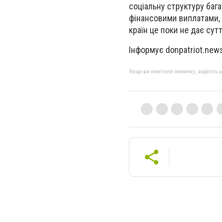
соціальну структуру баг
фінансовими виплатами, 
країн це поки не дає сут
Інформує donpatriot.new
Якщо ви помітили помилку, виділіть нео