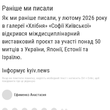
Раніше ми писали
Як ми раніше писали, у лютому 2026 року
в галереї «Хлібня» «Софії Київської»
відкрився міждисциплінарний
виставковий проєкт за участі понад 50
митців з України, Японії, Естонії та
Ізраїлю.
Інформує kyiv.news
Якщо ви помітили помилку, виділіть необхідний текст і натисніть Ctrl + Enter, щоб
повідомити про це редакцію
Ефименко Анастасия