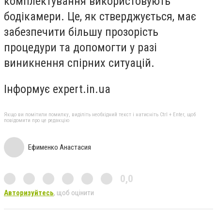
комплектування використовують
бодікамери. Це, як стверджується, має
забезпечити більшу прозорість
процедури та допомогти у разі
виникнення спірних ситуацій.
Інформує expert.in.ua
Якщо ви помітили помилку, виділіть необхідний текст і натисніть Ctrl + Enter, щоб
повідомити про це редакцію
Ефименко Анастасия
0,0
Авторизуйтесь
, щоб оцінити