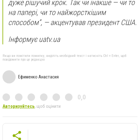
дуже рішучий крок. Так чи інакше — чи то
на папері, чи то найжорсткішим
способом”, — акцентував президент США.
Інформує uatv.ua
Якщо ви помітили помилку, виділіть необхідний текст і натисніть Ctrl + Enter, щоб
повідомити про це редакцію
Ефименко Анастасия
0,0
Авторизуйтесь
, щоб оцінити