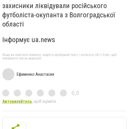
захисники ліквідували російського
футболіста-окупанта з Волгоградської
області
Інформує ua.news
Якщо ви помітили помилку, виділіть необхідний текст і натисніть Ctrl + Enter, щоб
повідомити про це редакцію
Ефименко Анастасия
0,0
Авторизуйтесь
, щоб оцінити