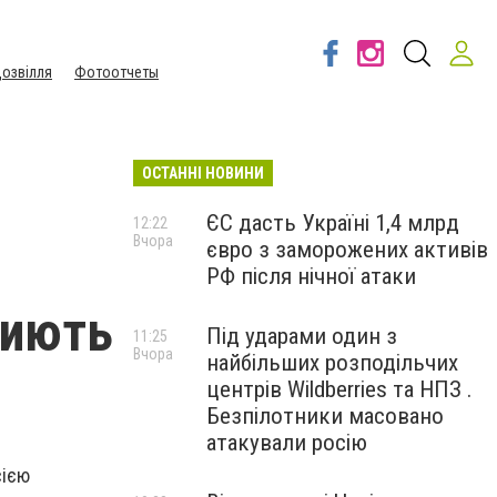
озвілля
Фотоотчеты
ОСТАННІ НОВИНИ
ЄС дасть Україні 1,4 млрд
12:22
Вчора
євро з заморожених активів
РФ після нічної атаки
риють
Під ударами один з
11:25
Вчора
найбільших розподільчих
центрів Wildberries та НПЗ .
Безпілотники масовано
атакували росію
сією