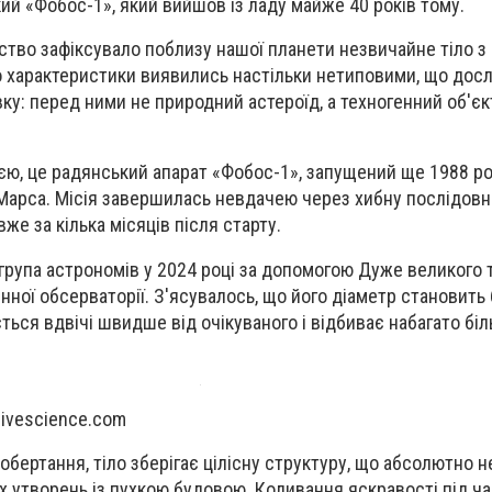
ий «Фобос-1», який вийшов із ладу майже 40 років тому.
ство зафіксувало поблизу нашої планети незвичайне тіло 
 характеристики виявились настільки нетиповими, що дос
ку: перед ними не природний астероїд, а техногенний об'єк
єю, це радянський апарат «Фобос-1», запущений ще 1988 р
Марса. Місія завершилась невдачею через хибну послідовн
же за кілька місяців після старту.
група астрономів у 2024 році за допомогою Дуже великого 
нної обсерваторії. З'ясувалось, що його діаметр становить
ється вдвічі швидше від очікуваного і відбиває набагато біл
livescience.com
 обертання, тіло зберігає цілісну структуру, що абсолютно 
 утворень із пухкою будовою. Коливання яскравості під ч