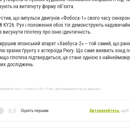
ують на витягнуту форму об'єкта.
стив, що імпульси двигунів «Фобоса-1» свого часу синхрон
98 KY26. Рух і положення обох тіл демонструють надзвичайно
 висунути гіпотезу про їхню ідентичність.
вирушив японський апарат «Хаябуса-2» – той самий, що ран
млю зразки ґрунту з астероїда Рюгу. Що саме виявить зонд 
якщо гіпотеза підтвердиться, це стане однією з найнеймові
чних досліджень.
бхідний текст і натисніть Ctrl + Enter, щоб повідомити про це редакцію
0,0
Оцініть першим
Авторизуйтесь
, щоб