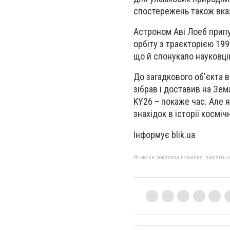
спостережень також вказ
Астроном Аві Лоеб припу
орбіту з траєкторією 19
що й спонукало науковців
До загадкового об'єкта 
зібрав і доставив на Зе
KY26 – покаже час. Але 
знахідок в історії космі
Інформує blik.ua
Якщо ви помітили помилку, виділіть нео