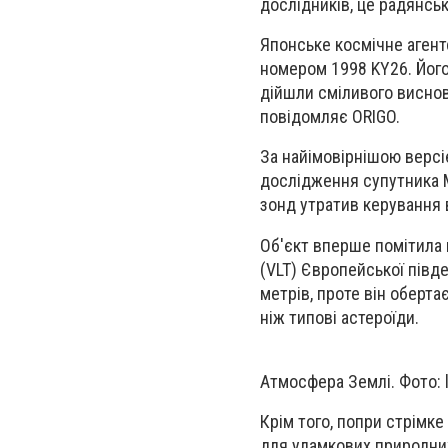
дослідників, це радянськ
Японське космічне агент
номером 1998 KY26. Його
дійшли сміливого виснов
повідомляє ORIGO.
За найімовірнішою версі
дослідження супутника 
зонд утратив керування в
Об'єкт вперше помітила 
(VLT) Європейської півде
метрів, проте він оберта
ніж типові астероїди.
Атмосфера Землі. Фото: 
Крім того, попри стрімке
для уламкових природних