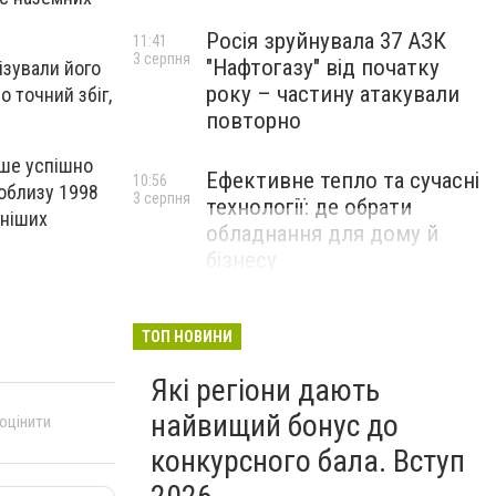
Росія зруйнувала 37 АЗК
11:41
3 серпня
"Нафтогазу" від початку
ізували його
року – частину атакували
 точний збіг,
повторно
іше успішно
Ефективне тепло та сучасні
10:56
поблизу 1998
3 серпня
технології: де обрати
рніших
обладнання для дому й
бізнесу
НОВИНИ КОМПАНІЙ
ТОП НОВИНИ
Які регіони дають
найвищий бонус до
 оцінити
конкурсного бала. Вступ