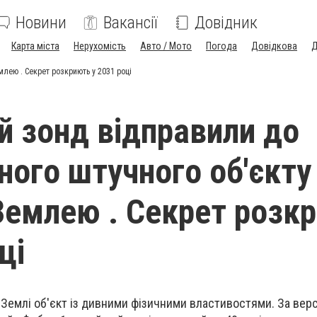
Новини
Вакансії
Довідник
Карта міста
Нерухомість
Авто / Мото
Погода
Довідкова
Д
млею . Секрет розкриють у 2031 році
й зонд відправили до
ного штучного об'єкту
 Землею . Секрет розк
ці
Землі об'єкт із дивними фізичними властивостями. За вер