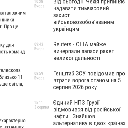
Від сьогодні Чехія припиняє
10:28
Вчора
надавати тимчасовий
з каталожним
захист
лідники
військовозобов’язаним
т. Про це
українцям
Reuters - США майже
оку для
09:43
Вчора
вичерпали запаси ракет
ість команд
великої дальності
телескопа
Генштаб ЗСУ повідомив про
08:59
 близько 11
Вчора
втрати ворога станом на 5
ьше світла,
серпня 2026 року
Єдиний НПЗ Грузії
15:11
3 серпня
відмовився від російської
нафти . Знайшов
нехарактерно
альтернативу в двох країнах
ас наземних