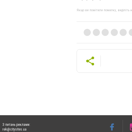
Якщо ви помітили помилку, виділіть нео
З питань реклами:
rek@citysites.ua