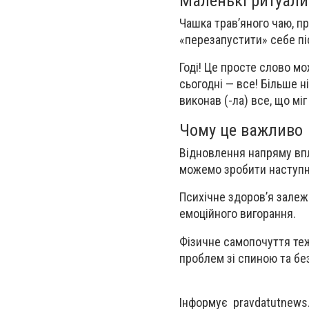
Маленькі ритуали:
Чашка трав’яного чаю, п
«перезапустити» себе пі
Годі! Це просте слово м
сьогодні — все! Більше н
виконав (-ла) все, що мі
Чому це важливо
Відновлення напряму впл
можемо зробити наступн
Психічне здоров’я залеж
емоційного вигорання.
Фізичне самопочуття теж
проблем зі спиною та бе
Інформує pravdatutnews