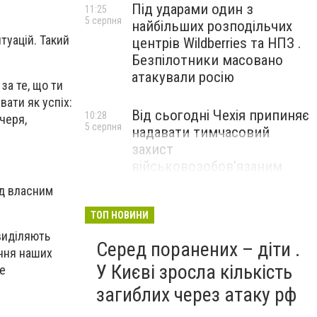
Під ударами один з
11:25
5 серпня
найбільших розподільчих
туацій. Такий
центрів Wildberries та НПЗ .
Безпілотники масовано
атакували росію
за те, що ти
вати як успіх:
Від сьогодні Чехія припиняє
10:28
черя,
5 серпня
надавати тимчасовий
захист
військовозобов’язаним
українцям
ад власним
ТОП НОВИНИ
виділяють
Серед поранених – діти .
ення наших
У Києві зросла кількість
це
загиблих через атаку рф