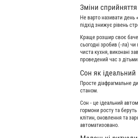
Зміни сприйняття
Не варто називати день «
підхід знижує рівень ст
Краще розшир своє бачен
сьогодні зробив (-ла) чи
чиста кухня, виконані за
проведений час з дітьм
Сон як ідеальний
Просте діафрагмальне ди
станом.
Сон - це ідеальний авто
гормони росту та беруть
клітин, оновлення та зар
автоматизовано.