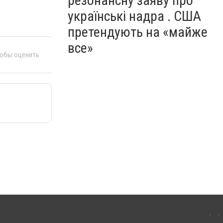
резонансну заяву про
українські надра . США
претендують на «майже
все»
тобы оценить