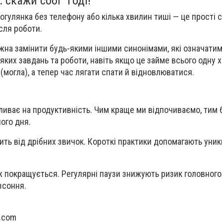
 скажи собі "Годі!"
рогулянка без телефону або кілька хвилин тиші — це прості 
сля роботи.
ожна замінити будь-якими іншими синонімами, які означатим
іяких завдань та роботи, навіть якщо це займе всього одну 
г (могла), а тепер час лягати спати й відновлюватися.
иває на продуктивність. Чим краще ми відпочиваємо, тим 
ого дня.
ить від дрібних звичок. Короткі практики допомагають уни
 покращується. Регулярні паузи знижують ризик головного
зсоння.
.com