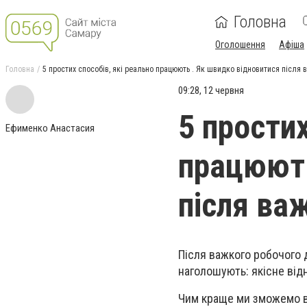
Головна
Оголошення
Афіша
Головна
5 простих способів, які реально працюють . Як швидко відновитися після 
09:28, 12 червня
5 простих
Ефименко Анастасия
працюють
після ва
Після важкого робочого 
наголошують: якісне від
Чим краще ми зможемо в