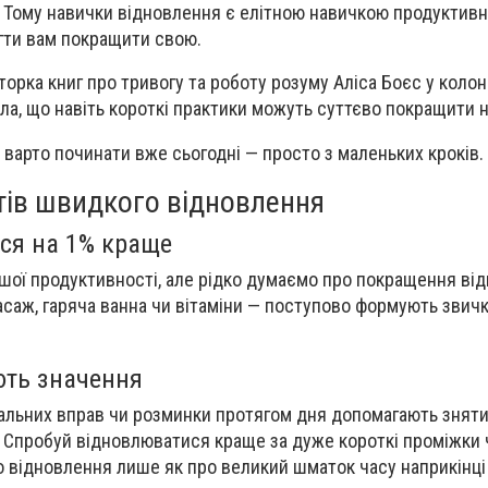
 Тому навички відновлення є елітною навичкою продуктивнос
огти вам покращити свою.
торка книг про тривогу та роботу розуму Аліса Боєс у колон
ла, що навіть короткі практики можуть суттєво покращити 
 варто починати вже сьогодні — просто з маленьких кроків.
тів швидкого відновлення
ся на 1% краще
шої продуктивності, але рідко думаємо про покращення від
саж, гаряча ванна чи вітаміни — поступово формують звичк
ють значення
хальних вправ чи розминки протягом дня допомагають зняти
 Спробуй відновлюватися краще за дуже короткі проміжки ча
ро відновлення лише як про великий шматок часу наприкінці