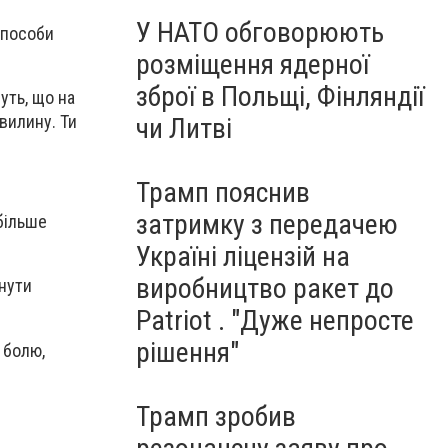
У НАТО обговорюють
способи
розміщення ядерної
зброї в Польщі, Фінляндії
уть, що на
хвилину. Ти
чи Литві
Трамп пояснив
затримку з передачею
більше
Україні ліцензій на
виробництво ракет до
кнути
Patriot . "Дуже непросте
рішення"
 болю,
Трамп зробив