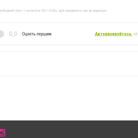
бхідний текст і натисніть Ctrl + Enter, щоб повідомити про це редакцію
0,0
Оцініть першим
Авторизируйтесь
, ч