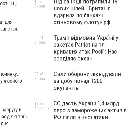
Під санкції потрапили 19
10:25
ті, і ці
Вчора
нових цілей . Британія
вдарила по банках і
«тіньовому флоту» рф
ці для
наш стан.
Трамп відмовив Україні у
09:41
Вчора
ракетах Patriot на тлі
кривавих атак Росії : Нас
розділяє океан
Сили оборони ліквідували
починку.
08:45
Вчора
за добу понад 1200
у якісного
окупантів
ЄС дасть Україні 1,4 млрд
12:22
5 серпня
 напругу й
євро з заморожених активів
су, які тобі
РФ після нічної атаки
 дня.