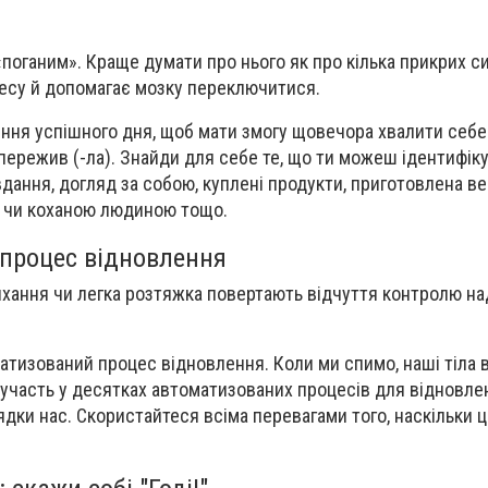
поганим». Краще думати про нього як про кілька прикрих си
ресу й допомагає мозку переключитися.
ня успішного дня, щоб мати змогу щовечора хвалити себе 
 пережив (-ла). Знайди для себе те, що ти можеш ідентифіку
вдання, догляд за собою, куплені продукти, приготовлена ве
и чи коханою людиною тощо.
 процес відновлення
хання чи легка розтяжка повертають відчуття контролю н
матизований процес відновлення. Коли ми спимо, наші тіла 
 участь у десятках автоматизованих процесів для відновл
ядки нас. Скористайтеся всіма перевагами того, наскільки 