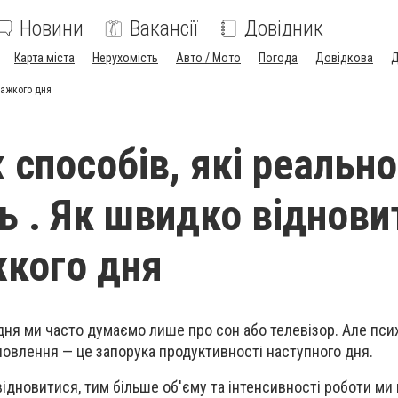
Новини
Вакансії
Довідник
Карта міста
Нерухомість
Авто / Мото
Погода
Довідкова
Д
важкого дня
 способів, які реально
 . Як швидко віднови
жкого дня
дня ми часто думаємо лише про сон або телевізор. Але пси
новлення — це запорука продуктивності наступного дня.
ідновитися, тим більше об'єму та інтенсивності роботи м