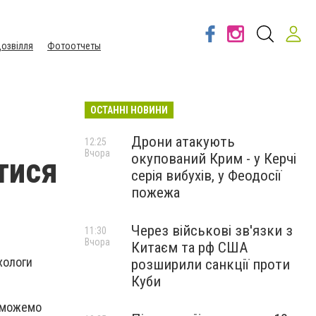
озвілля
Фотоотчеты
ОСТАННІ НОВИНИ
Дрони атакують
12:25
Вчора
окупований Крим - у Керчі
тися
серія вибухів, у Феодосії
пожежа
Через військові зв'язки з
11:30
Вчора
Китаєм та рф США
хологи
розширили санкції проти
Куби
и можемо