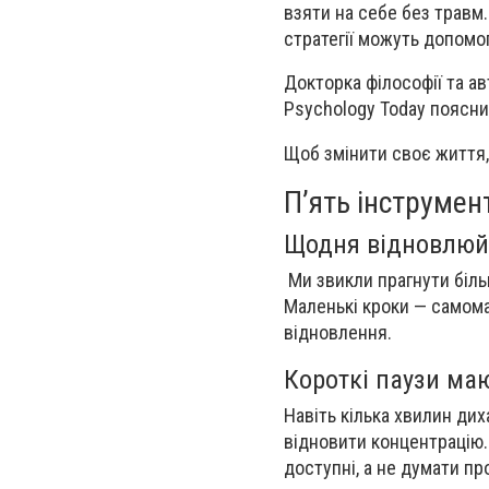
взяти на себе без травм.
стратегії можуть допом
Докторка філософії та ав
Psychology Today поясни
Щоб змінити своє життя,
П’ять інструмен
Щодня відновлюй
Ми звикли прагнути біль
Маленькі кроки — самома
відновлення.
Короткі паузи ма
Навіть кілька хвилин ди
відновити концентрацію.
доступні, а не думати п