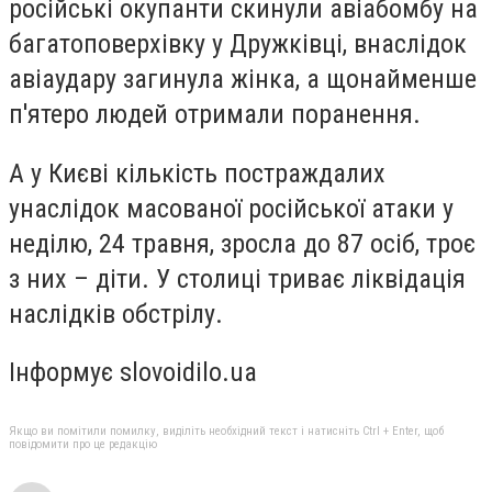
російські окупанти скинули авіабомбу на
багатоповерхівку у Дружківці, внаслідок
авіаудару загинула жінка, а щонайменше
п'ятеро людей отримали поранення.
А у Києві кількість постраждалих
унаслідок масованої російської атаки у
неділю, 24 травня, зросла до 87 осіб, троє
з них – діти. У столиці триває ліквідація
наслідків обстрілу.
Інформує slovoidilo.ua
Якщо ви помітили помилку, виділіть необхідний текст і натисніть Ctrl + Enter, щоб
повідомити про це редакцію