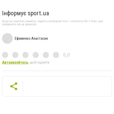
Інформує sport.ua
Якщо ви помітили помилку, виділіть необхідний текст і натисніть Ctrl + Enter, щоб
повідомити про це редакцію
Ефименко Анастасия
0,0
Авторизуйтесь
, щоб оцінити