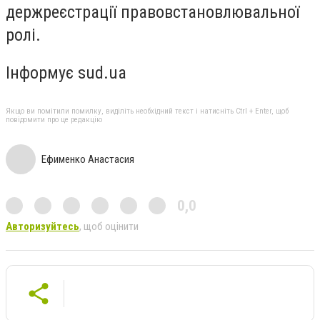
держреєстрації правовстановлювальної
ролі.
Інформує sud.ua
Якщо ви помітили помилку, виділіть необхідний текст і натисніть Ctrl + Enter, щоб
повідомити про це редакцію
Ефименко Анастасия
0,0
Авторизуйтесь
, щоб оцінити