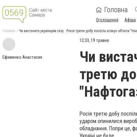
Головна
Оголошення
Афіша
Головна
Чи вистачить українцям газу . Росія третю добу поспіль атакує об’єкти "На
12:33, 19 травня
Чи вистач
Ефименко Анастасия
третю до
"Нафтога
Росія третю добу поспіл
ударом опинилися вироб
обладнання. Попри це, ф
Україні не буде.