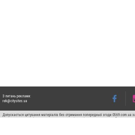
З питань реклами:
rek@citysites.ua
Допускається цитування матеріалів без отримання попередньої згоди 0569.com.ua за
пошукових систем гіперпосилання на цитовані статті не нижче другого абзацу в тек
Матеріали з плашками "Новини компаній", "Промо", "Партнерський матеріал", "Партнер