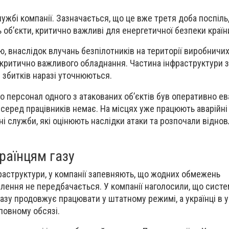
лужбі компанії. Зазначається, що це вже
третя доба поспіль
 об’єкти, критично важливі для енергетичної безпеки країн
ю, внаслідок влучань безпілотників на території виробничи
 критично важливого обладнання.
Частина інфраструктури 
збитків наразі уточнюються.
що персонал одного з атакованих об’єктів був оперативно е
серед працівників немає
. На місцях уже працюють аварійні
ні служби, які оцінюють наслідки атаки та розпочали відно
раїнцям газу
аструктури, у компанії запевняють, що
жодних обмежень
елення не передбачається.
У компанії наголосили, що сист
азу продовжує працювати у штатному режимі, а українці в ус
повному обсязі.