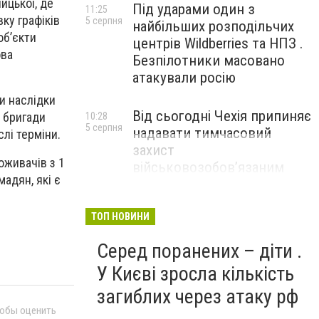
ицької, де
Під ударами один з
11:25
ку графіків
5 серпня
найбільших розподільчих
об’єкти
центрів Wildberries та НПЗ .
ова
Безпілотники масовано
атакували росію
и наслідки
Від сьогодні Чехія припиняє
і бригади
10:28
5 серпня
надавати тимчасовий
лі терміни.
захист
оживачів з 1
військовозобов’язаним
адян, які є
українцям
ТОП НОВИНИ
Серед поранених – діти .
У Києві зросла кількість
загиблих через атаку рф
тобы оценить