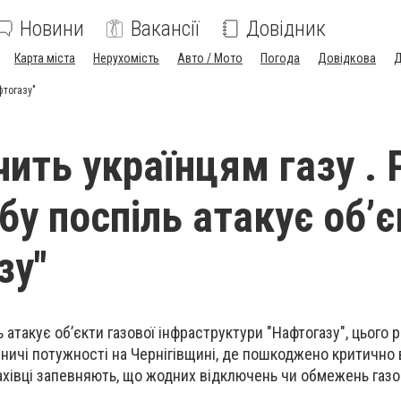
Новини
Вакансії
Довідник
Карта міста
Нерухомість
Авто / Мото
Погода
Довідкова
Д
фтогазу"
ить українцям газу . 
бу поспіль атакує об’є
зу"
ь
атакує об’єкти газової інфраструктури
"
Нафтогазу
", цього 
ничі потужності на Чернігівщині, де пошкоджено критично
ахівці запевняють, що
жодних відключень чи обмежень газ