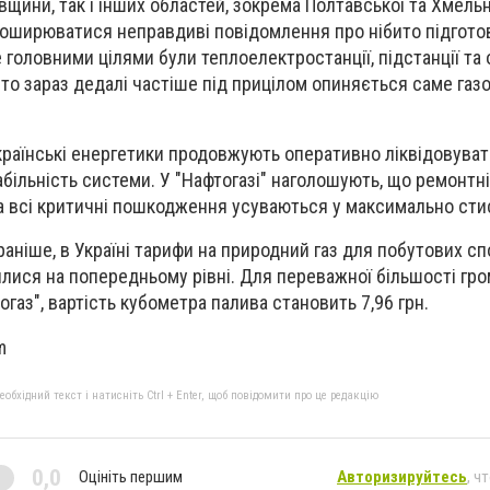
вщини, так і інших областей, зокрема Полтавської та Хмельн
поширюватися неправдиві повідомлення про
нібито підготов
головними цілями були теплоелектростанції, підстанції та 
, то зараз дедалі частіше під прицілом опиняється саме
газ
українські енергетики продовжують оперативно ліквідовуват
абільність системи. У "Нафтогазі" наголошують, що ремонтн
а всі критичні пошкодження
усуваються у максимально стис
аніше, в Україні тарифи на природний газ для побутових сп
лися на попередньому рівні. Для переважної більшості гром
огаз", вартість кубометра палива становить 7,96 грн.
m
бхідний текст і натисніть Ctrl + Enter, щоб повідомити про це редакцію
0,0
Оцініть першим
Авторизируйтесь
, ч