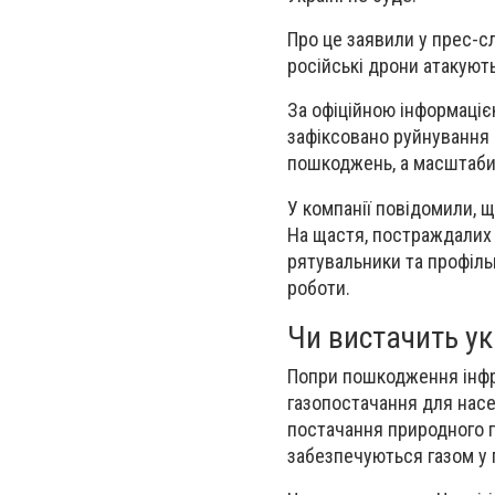
Про це заявили у прес-с
російські дрони атакують
За офіційною інформаціє
зафіксовано
руйнування
пошкоджень, а масштаби 
У компанії повідомили, 
На щастя,
постраждалих 
рятувальники та профіль
роботи.
Чи вистачить ук
Попри пошкодження інфр
газопостачання для нас
постачання природного г
забезпечуються газом у 