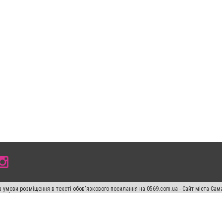
 умови розміщення в тексті обов'язкового посилання на 0569.com.ua - Сайт міста Сам
сті або в якості джерела. Порушення виняткових прав переслідується Законом.
ський спецпроєкт", "Політичні новини", "Пресреліз", "PR", "Офіційно", "Політична рек