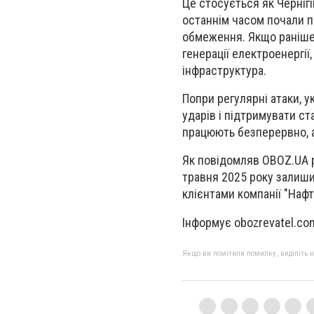
Це стосується як Чернігі
останнім часом почали 
обмеження.
Якщо раніше 
генерації електроенергії
інфраструктура.
Попри регулярні атаки, 
ударів і підтримувати ст
працюють безперервно, 
Як повідомляв OBOZ.UA р
травня 2025 року залиши
клієнтами компанії "Нафт
Інформує obozrevatel.co
Якщо ви помітили помилку, виділіть нео