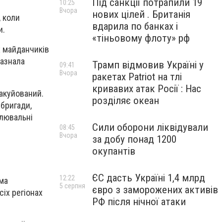
Під санкції потрапили 19
10:25
Вчора
нових цілей . Британія
, коли
вдарила по банках і
и.
«тіньовому флоту» рф
х майданчиків
зазнала
Трамп відмовив Україні у
09:41
Вчора
ракетах Patriot на тлі
кривавих атак Росії : Нас
вакуйований.
розділяє океан
 бригади,
влювальні
Сили оборони ліквідували
08:45
Вчора
за добу понад 1200
окупантів
ЄС дасть Україні 1,4 млрд
12:22
ема
5 серпня
євро з заморожених активів
іх регіонах
РФ після нічної атаки