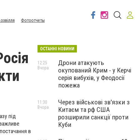
озвілля
Фотоотчеты
ОСТАННІ НОВИНИ
Росія
Дрони атакують
12:25
Вчора
окупований Крим - у Керчі
кти
серія вибухів, у Феодосії
пожежа
Через військові зв'язки з
11:30
Вчора
Китаєм та рф США
разу під
розширили санкції проти
 важливе
Куби
опостачання
в