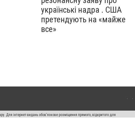
резонансну заяву про
українські надра . США
претендують на «майже
все»
ару. Для інтернет-видань обов'язкове розміщення прямого, відкритого для
лама" публікуються на правах реклами.