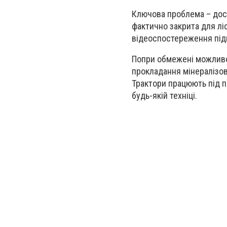
Ключова проблема – дост
фактично закрита для лі
відеоспостереження під
Попри обмежені можливос
прокладання мінералізов
Трактори працюють під п
будь-якій техніці.