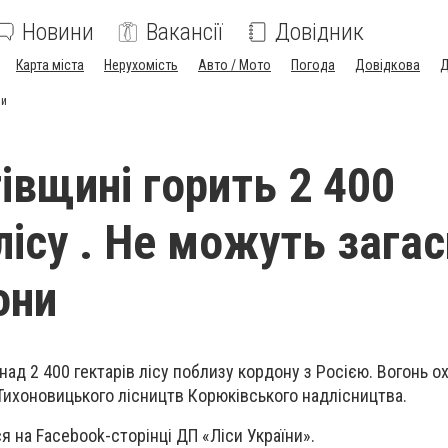
Новини
Вакансії
Довідник
Карта міста
Нерухомість
Авто / Мото
Погода
Довідкова
Д
ни
івщині горить 2 400
лісу . Не можуть зага
они
над 2 400 гектарів лісу поблизу кордону з Росією. Вогонь о
 Тихоновицького лісництв Корюківського надлісництва.
я на Facebook-сторінці ДП «Ліси України».