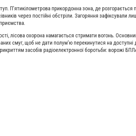
уп. П'ятикілометрова прикордонна зона, де розгорається 
сівників через постійні обстріли. Загоряння зафіксували л
приємства.
ті, лісова охорона намагається стримати вогонь. Основни
аних смуг, щоб не дати полум'ю перекинутися на доступні д
рикриттям засобів радіоелектронної боротьби: ворожі БПЛ