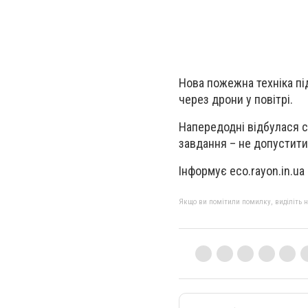
Нова пожежна техніка пі
через дрони у повітрі.
Напередодні відбулася с
завдання – не допустити
Інформує eco.rayon.in.ua
Якщо ви помітили помилку, виділіть нео