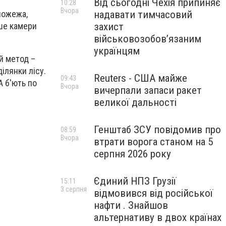
Від сьогодні Чехія припиняє
10:28
Вчора
надавати тимчасовий
пожежа,
захист
ише камери
військовозобов’язаним
українцям
й метод –
ілянки лісу.
Reuters - США майже
09:43
А б'ють по
Вчора
вичерпали запаси ракет
великої дальності
Генштаб ЗСУ повідомив про
08:59
Вчора
втрати ворога станом на 5
серпня 2026 року
Єдиний НПЗ Грузії
15:11
3 серпня
відмовився від російської
нафти . Знайшов
альтернативу в двох країнах