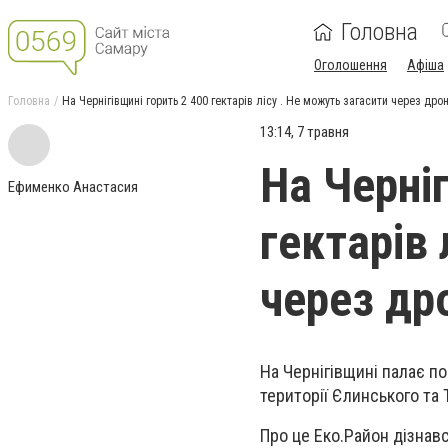
Головна
Оголошення
Афіша
Головна
На Чернігівщині горить 2 400 гектарів лісу . Не можуть загасити через дро
13:14, 7 травня
На Черніг
Ефименко Анастасия
гектарів 
через др
На Чернігівщині палає по
території Єлинського та
Про це Еко.Район дізнавс