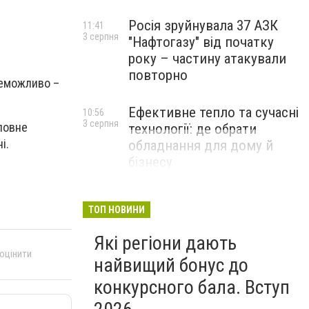
Росія зруйнувала 37 АЗК
11:41
3 серпня
"Нафтогазу" від початку
року – частину атакували
повторно
неможливо –
Ефективне тепло та сучасні
10:56
3 серпня
ловне
технології: де обрати
і.
обладнання для дому й
бізнесу
НОВИНИ КОМПАНІЙ
ТОП НОВИНИ
Які регіони дають
 оцінити
найвищий бонус до
конкурсного бала. Вступ