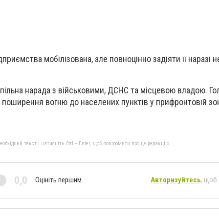
дприємства мобілізована, але повноцінно задіяти її наразі 
пільна нарада з військовими, ДСНС та місцевою владою. Го
 поширення вогню до населених пунктів у прифронтовій зон
бхідний текст і натисніть Ctrl + Enter, щоб повідомити про це редакцію
0,0
Оцініть першим
Авторизуйтесь
, щоб