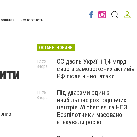
озвілля
Фотоотчеты
ОСТАННІ НОВИНИ
ЄС дасть Україні 1,4 млрд
12:22
Вчора
євро з заморожених активів
сити
РФ після нічної атаки
Під ударами один з
11:25
Вчора
найбільших розподільчих
центрів Wildberries та НПЗ .
хопив
Безпілотники масовано
атакували росію