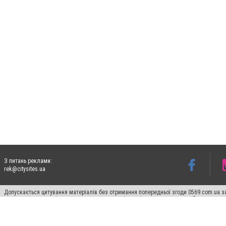
З питань реклами:
rek@citysites.ua
Допускається цитування матеріалів без отримання попередньої згоди 0569.com.ua за
пошукових систем гіперпосилання на цитовані статті не нижче другого абзацу в тек
Матеріали з плашками "Новини компаній", "Промо", "Партнерський матеріал", "Партнер