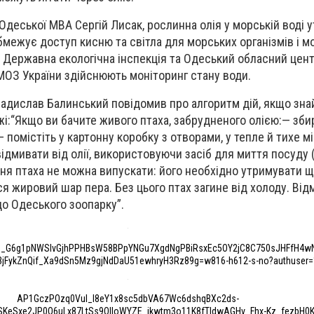
Одеської МВА Сергій Лисак, рослинна олія у морській воді 
обмежує доступ кисню та світла для морських організмів і 
і. Державна екологічна інспекція та Одеський обласний цен
МОЗ України здійснюють моніторинг стану води.
ладислав Балинський повідомив про алгоритм дій, якщо зн
жі:“Якщо ви бачите живого птаха, забрудненого олією:— зби
 помістіть у картонну коробку з отворами, у тепле й тихе м
відмивати від олії, використовуючи засіб для миття посуду
ння птаха не можна випускати: його необхідно утримувати
я жировий шар пера. Без цього птах загине від холоду. Від
до Одеського зоопарку”.
o_G6g1pNWSIvGjhPPHBsW58BPpYNGu7XgdNgPBiRsxEc5OY2jC8C750sJHFfH4w
jFykZnQif_Xa9dSn5Mz9gjNdDaU51ewhryH3Rz89g=w816-h612-s-no?authuser=
AP1GczPOzq0VuI_l8eY1x8sc5dbVA67Wc6dshqBXc2ds-
SKeSxe2JP0Q6uLx87LtSs9OIloWYZE_jkwtm3o11K8fTldwAGHv_Fhx-Kz_fezbH0K