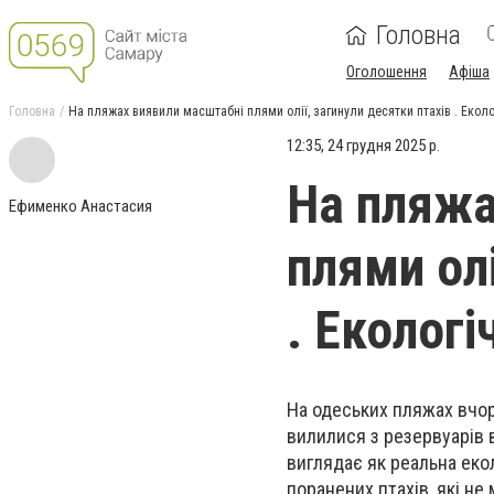
Головна
Оголошення
Афіша
Головна
На пляжах виявили масштабні плями олії, загинули десятки птахів . Екол
12:35, 24 грудня 2025 р.
На пляжа
Ефименко Анастасия
плями олі
. Екологі
На одеських пляжах вчор
вилилися з резервуарів 
виглядає як реальна еко
поранених птахів, які не