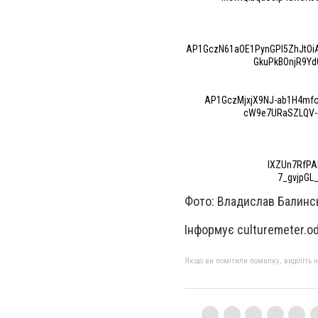
AP1GczN61aOE1PynGPl5ZhJtOi
GkuPkBOnjR9Yd
AP1GczMjxjX9NJ-ab1H4mfo
cW9e7URaSZLQV-o
lXZUn7RfPA
7_gvjpGL
Фото: Владислав Балинс
Інформує culturemeter.od
Якщо ви помітили помилку, виділіть нео