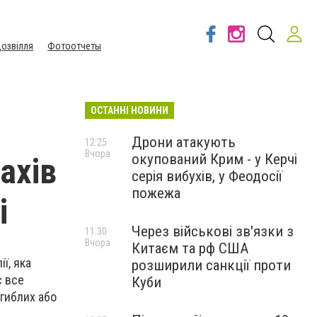
озвілля
Фотоотчеты
ОСТАННІ НОВИНИ
Дрони атакують
12:25
Вчора
окупований Крим - у Керчі
ахів
серія вибухів, у Феодосії
пожежа
і
Через військові зв'язки з
11:30
Вчора
Китаєм та рф США
ї, яка
розширили санкції проти
с все
Куби
агиблих або