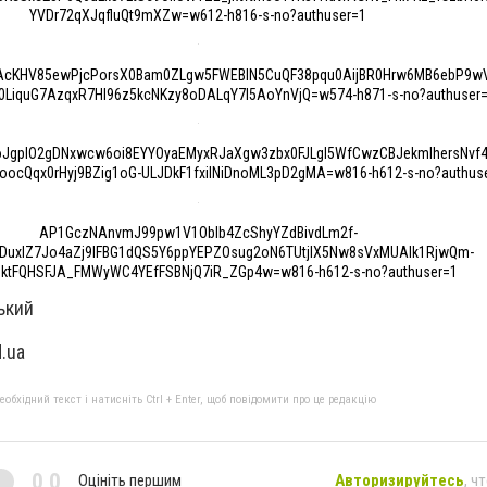
YVDr72qXJqfluQt9mXZw=w612-h816-s-no?authuser=1
AcKHV85ewPjcPorsX0Bam0ZLgw5FWEBlN5CuQF38pqu0AijBR0Hrw6MB6ebP9w
0LiquG7AzqxR7Hl96z5kcNKzy8oDALqY7l5AoYnVjQ=w574-h871-s-no?authuser
JgpIO2gDNxwcw6oi8EYYOyaEMyxRJaXgw3zbx0FJLgl5WfCwzCBJekmlhersNvf4
ocQqx0rHyj9BZig1oG-ULJDkF1fxiINiDnoML3pD2gMA=w816-h612-s-no?authus
AP1GczNAnvmJ99pw1V1Oblb4ZcShyYZdBivdLm2f-
DuxlZ7Jo4aZj9lFBG1dQS5Y6ppYEPZOsug2oN6TUtjlX5Nw8sVxMUAlk1RjwQm-
_ktFQHSFJA_FMWyWC4YEfFSBNjQ7iR_ZGp4w=w816-h612-s-no?authuser=1
ький
.ua
бхідний текст і натисніть Ctrl + Enter, щоб повідомити про це редакцію
0,0
Оцініть першим
Авторизируйтесь
, ч