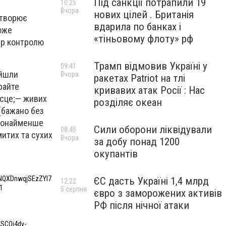
Під санкції потрапили 19
10:25
Вчора
нових цілей . Британія
утворює
вдарила по банках і
може
«тіньовому флоту» рф
тр контролю
Трамп відмовив Україні у
09:41
айшли
Вчора
ракетах Patriot на тлі
райте
кривавих атак Росії : Нас
ісце;— живих
розділяє океан
 (бажано без
 щонайменше
Сили оборони ліквідували
08:45
митих та сухих
Вчора
за добу понад 1200
окупантів
NQXDnwqjSEzZYl7
ЄС дасть Україні 1,4 млрд
12:22
1
5 серпня
євро з заморожених активів
РФ після нічної атаки
SCQi4dv-