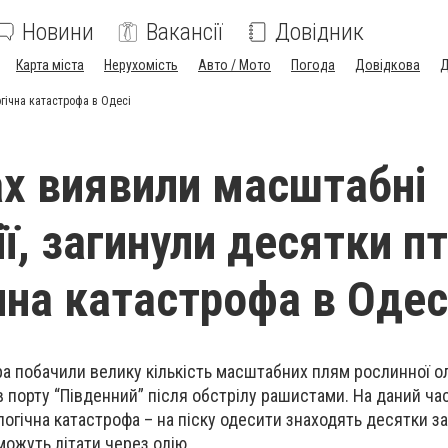
Новини
Вакансії
Довідник
Карта міста
Нерухомість
Авто / Мото
Погода
Довідкова
Д
огічна катастрофа в Одесі
х виявили масштабні
ї, загинули десятки пт
чна катастрофа в Одес
а побачили велику кількість масштабних плям рослинної олі
в порту “Південний” після обстрілу рашистами. На даний ча
логічна катастрофа – на піску одесити знаходять десятки з
 можуть літати через олію.