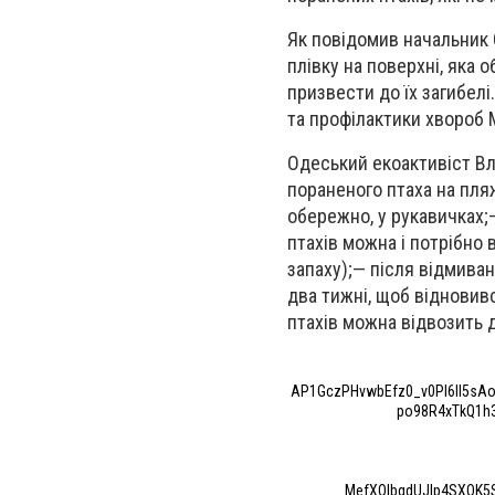
Як повідомив начальник 
плівку на поверхні, яка 
призвести до їх загибел
та профілактики хвороб 
Одеський екоактивіст В
пораненого птаха на пля
обережно, у рукавичках;—
птахів можна і потрібно 
запаху);— після відмива
два тижні, щоб відновивс
птахів можна відвозить 
AP1GczPHvwbEfz0_v0PI6ll5sA
po98R4xTkQ1h3
MefXQIbqdUJlp4SXOK5