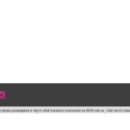
 умови розміщення в тексті обов'язкового посилання на 0569.com.ua - Сайт міста Сам
сті або в якості джерела. Порушення виняткових прав переслідується Законом.
ський спецпроєкт", "Політичні новини", "Пресреліз", "PR", "Офіційно", "Політична рек