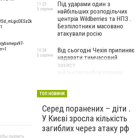
Під ударами один з
11:25
5 серпня
найбільших розподільчих
центрів Wildberries та НПЗ .
VSd_mLgicDESz2k
Безпілотники масовано
=1
атакували росію
rjybsmepx97-
Від сьогодні Чехія припиняє
er=1
10:28
5 серпня
надавати тимчасовий
захист
військовозобов’язаним
українцям
ТОП НОВИНИ
Серед поранених – діти .
У Києві зросла кількість
загиблих через атаку рф
тобы оценить