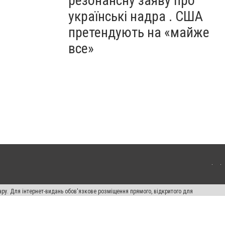
резонансну заяву про
українські надра . США
претендують на «майже
все»
ару. Для інтернет-видань обов'язкове розміщення прямого, відкритого для
лама" публікуються на правах реклами.