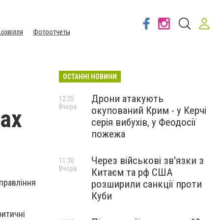
озвілля
Фотоотчеты
ОСТАННІ НОВИНИ
Дрони атакують
12:25
Вчора
окупований Крим - у Керчі
тах
серія вибухів, у Феодосії
пожежа
Через військові зв'язки з
11:30
Вчора
Китаєм та рф США
 правління
розширили санкції проти
Куби
ритичні