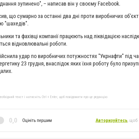
днання зупинено", – написав він у своєму Facebook.
ив, що сумарно за останні два дні проти виробничих обʼєкт
ю "шахедів".
ьники та фахівці компанії працюють над ліквідацією наслідкі
уться відновлювальні роботи.
ійснила удар по виробничих потужностях "Укрнафти" під ча
ергетику 23 грудня, внаслідок яких їхня роботу було призу
алих.
бхідний текст і натисніть Ctrl + Enter, щоб повідомити про це редакцію
0,0
Оцініть першим
Авторизуйтесь
, щоб