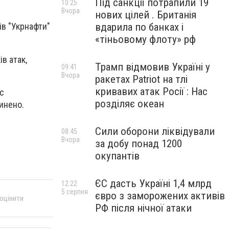
Під санкції потрапили 19
10:25
Вчора
нових цілей . Британія
вдарила по банках і
ів "Укрнафти"
«тіньовому флоту» рф
в атак,
Трамп відмовив Україні у
09:41
Вчора
ракетах Patriot на тлі
кривавих атак Росії : Нас
с
розділяє океан
пинено.
Сили оборони ліквідували
08:45
Вчора
за добу понад 1200
окупантів
ЄС дасть Україні 1,4 млрд
12:22
5 серпня
євро з заморожених активів
 оцінити
РФ після нічної атаки