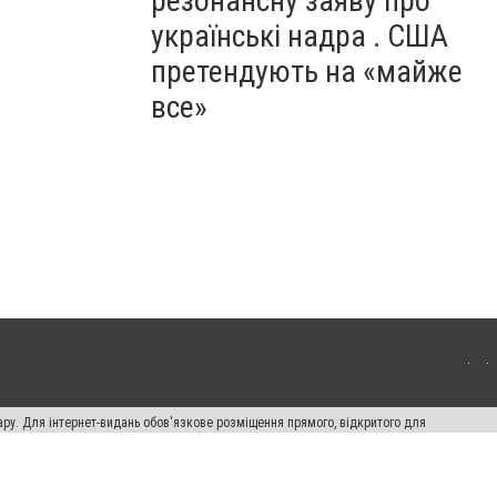
резонансну заяву про
українські надра . США
претендують на «майже
все»
ару. Для інтернет-видань обов'язкове розміщення прямого, відкритого для
лама" публікуються на правах реклами.