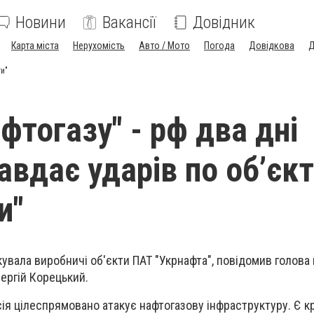
Новини
Вакансії
Довідник
Карта міста
Нерухомість
Авто / Мото
Погода
Довідкова
Д
ти"
фтогазу" - рф два дні
авдає ударів по об’єк
и"
кувала виробничі об'єкти ПАТ "Укрнафта", повідомив голова
Сергій Корецький.
сія цілеспрямовано атакує нафтогазову інфраструктуру. Є к