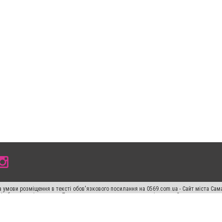
 умови розміщення в тексті обов'язкового посилання на 0569.com.ua - Сайт міста Сам
сті або в якості джерела. Порушення виняткових прав переслідується Законом.
ський спецпроєкт", "Політичні новини", "Пресреліз", "PR", "Офіційно", "Політична рек