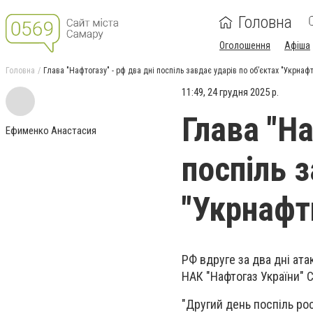
Головна
Оголошення
Афіша
Головна
Глава "Нафтогазу" - рф два дні поспіль завдає ударів по об’єктах "Укрнаф
11:49, 24 грудня 2025 р.
Глава "На
Ефименко Анастасия
поспіль з
"Укрнафт
РФ вдруге за два дні ата
НАК "Нафтогаз України" 
"Другий день поспіль ро