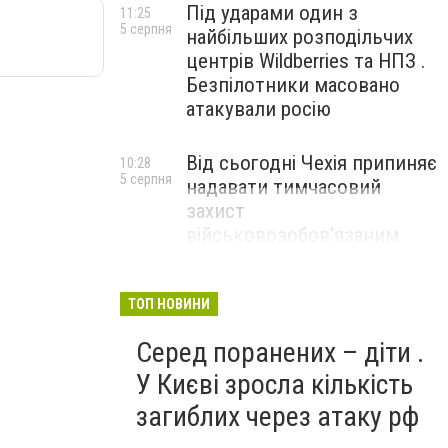
Під ударами один з
11:25
5 серпня
найбільших розподільчих
центрів Wildberries та НПЗ .
Безпілотники масовано
атакували росію
Від сьогодні Чехія припиняє
10:28
5 серпня
надавати тимчасовий
захист
військовозобов’язаним
українцям
ТОП НОВИНИ
Серед поранених – діти .
У Києві зросла кількість
загиблих через атаку рф