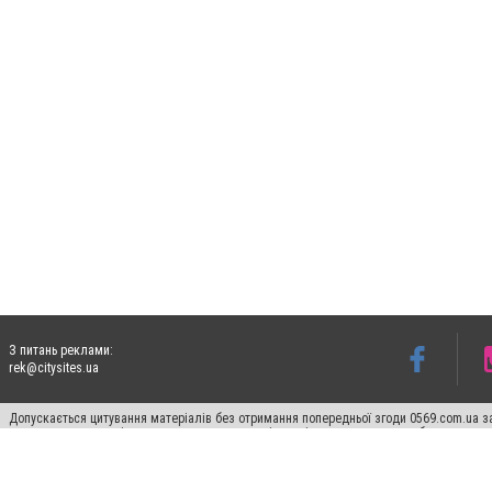
З питань реклами:
rek@citysites.ua
Допускається цитування матеріалів без отримання попередньої згоди 0569.com.ua за
пошукових систем гіперпосилання на цитовані статті не нижче другого абзацу в тек
Матеріали з плашками "Новини компаній", "Промо", "Партнерський матеріал", "Партнер