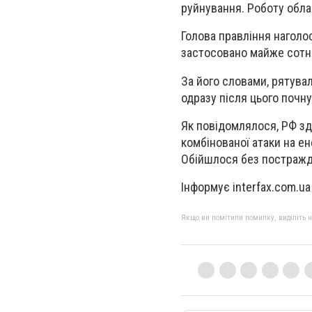
руйнування. Роботу обла
Голова правління наголос
застосовано майже сотн
За його словами, рятувал
одразу після цього почн
Як повідомлялося, РФ зд
комбінованої атаки на ен
Обійшлося без постражд
Інформує interfax.com.ua
Якщо ви помітили помилку, виділіть нео