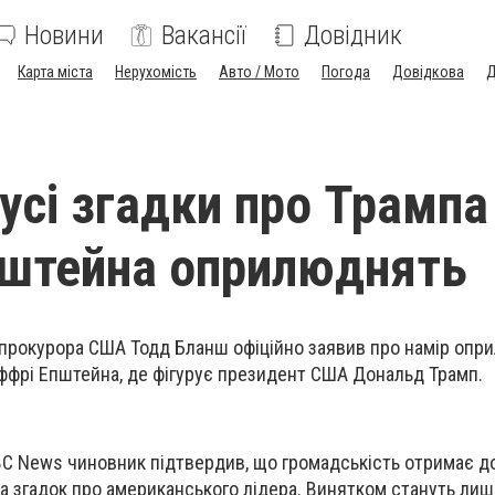
Новини
Вакансії
Довідник
Карта міста
Нерухомість
Авто / Мото
Погода
Довідкова
Д
- усі згадки про Трампа
пштейна оприлюднять
прокурора США Тодд Бланш офіційно заявив про намір опр
ффрі Епштейна, де фігурує президент США Дональд Трамп.
BC News чиновник підтвердив, що громадськість отримає до
а згадок про американського лідера. Винятком стануть лише