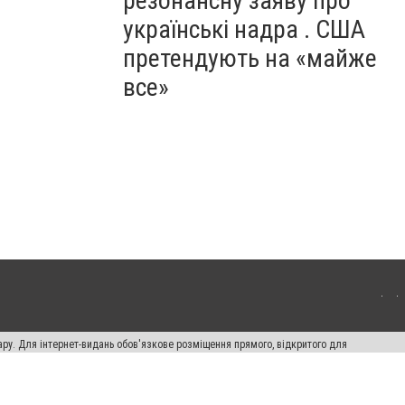
резонансну заяву про
українські надра . США
претендують на «майже
все»
ару. Для інтернет-видань обов'язкове розміщення прямого, відкритого для
лама" публікуються на правах реклами.