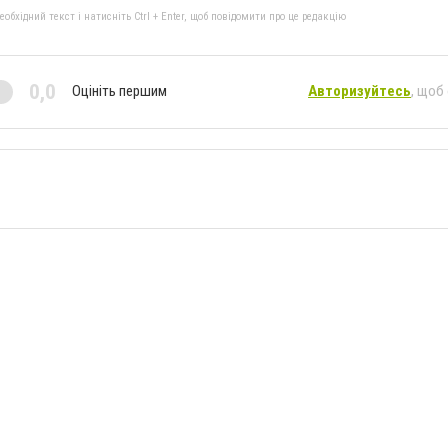
бхідний текст і натисніть Ctrl + Enter, щоб повідомити про це редакцію
0,0
Оцініть першим
Авторизуйтесь
, щоб