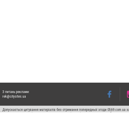
З питань реклами:
rek@citysites.ua
Допускається цитування матеріалів без отримання попередньої згоди 0569.com.ua за
пошукових систем гіперпосилання на цитовані статті не нижче другого абзацу в тек
Матеріали з плашками "Новини компаній", "Промо", "Партнерський матеріал", "Партнер