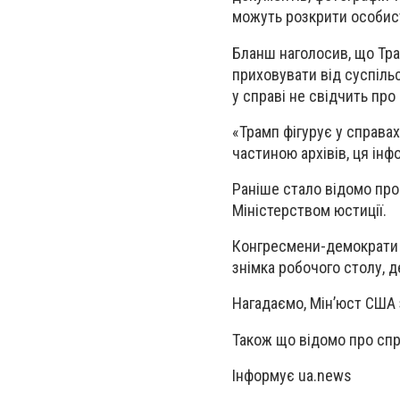
можуть розкрити особист
Бланш наголосив, що Тра
приховувати від суспіль
у справі не свідчить пр
«Трамп фігурує у справах
частиною архівів, ця ін
Раніше стало відомо про
Міністерством юстиції.
Конгресмени-демократи з
знімка робочого столу, 
Нагадаємо, Мінʼюст США 
Також що відомо про спр
Інформує ua.news