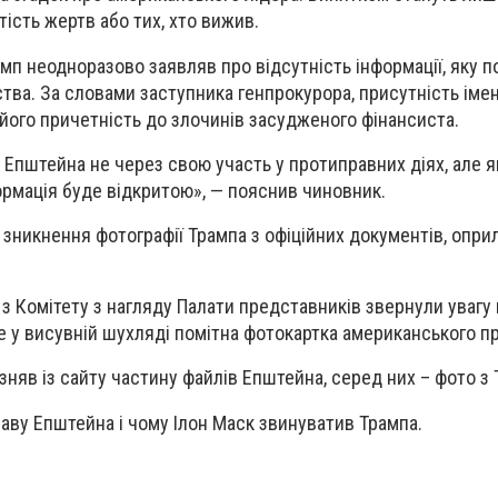
ість жертв або тих, хто вижив.
мп неодноразово заявляв про відсутність інформації, яку п
ства. За словами заступника генпрокурора, присутність іме
о його причетність до злочинів засудженого фінансиста.
 Епштейна не через свою участь у протиправних діях, але я
формація буде відкритою», — пояснив чиновник.
 зникнення фотографії Трампа з офіційних документів, опр
 Комітету з нагляду Палати представників звернули увагу
де у висувній шухляді помітна фотокартка американського п
зняв із сайту частину файлів Епштейна, серед них – фото з
аву Епштейна і чому Ілон Маск звинуватив Трампа.