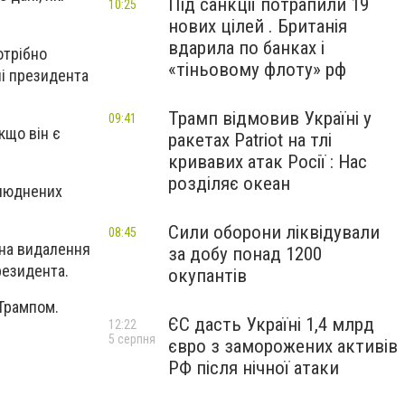
Під санкції потрапили 19
10:25
нових цілей . Британія
вдарила по банках і
отрібно
«тіньовому флоту» рф
ні президента
Трамп відмовив Україні у
09:41
кщо він є
ракетах Patriot на тлі
кривавих атак Росії : Нас
розділяє океан
илюднених
Сили оборони ліквідували
08:45
 на видалення
за добу понад 1200
резидента.
окупантів
 Трампом.
ЄС дасть Україні 1,4 млрд
12:22
5 серпня
євро з заморожених активів
РФ після нічної атаки