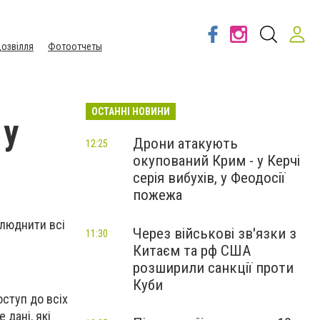
озвілля
Фотоотчеты
ОСТАННІ НОВИНИ
 у
Дрони атакують
12:25
окупований Крим - у Керчі
серія вибухів, у Феодосії
пожежа
илюднити всі
Через військові зв'язки з
11:30
Китаєм та рф США
розширили санкції проти
Куби
ступ до всіх
 дані, які