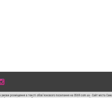
 умови розміщення в тексті обов'язкового посилання на 0569.com.ua - Сайт міста Сам
сті або в якості джерела. Порушення виняткових прав переслідується Законом.
ський спецпроєкт", "Політичні новини", "Пресреліз", "PR", "Офіційно", "Політична рек