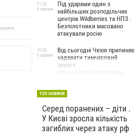
Під ударами один з
11:25
5 серпня
найбільших розподільчих
центрів Wildberries та НПЗ .
Безпілотники масовано
 оцінити
атакували росію
Від сьогодні Чехія припиняє
10:28
5 серпня
надавати тимчасовий
захист
військовозобов’язаним
українцям
ТОП НОВИНИ
Серед поранених – діти .
У Києві зросла кількість
загиблих через атаку рф