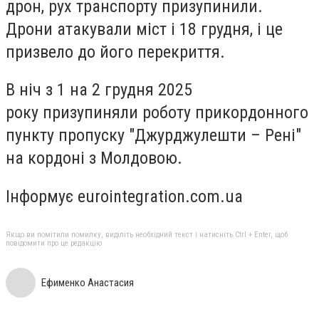
дрон, рух транспорту призупинили.
Дрони атакували міст і 18 грудня, і це
призвело до його перекриття.
В ніч з 1 на 2 грудня 2025
року призупиняли роботу прикордонного
пункту пропуску "Джурджулешти – Рені"
на кордоні з Молдовою.
Інформує eurointegration.com.ua
Якщо ви помітили помилку, виділіть необхідний текст і натисніть Ctrl + Enter, щоб
повідомити про це редакцію
Ефименко Анастасия