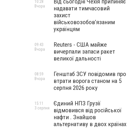
Від сьогодні Чехія припиняє
10:28
Вчора
надавати тимчасовий
захист
військовозобов’язаним
українцям
Reuters - США майже
09:43
Вчора
вичерпали запаси ракет
великої дальності
Генштаб ЗСУ повідомив про
08:59
Вчора
втрати ворога станом на 5
серпня 2026 року
Єдиний НПЗ Грузії
15:11
3 серпня
відмовився від російської
нафти . Знайшов
альтернативу в двох країнах