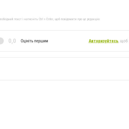
бхідний текст і натисніть Ctrl + Enter, щоб повідомити про це редакцію
0,0
Оцініть першим
Авторизуйтесь
, щоб