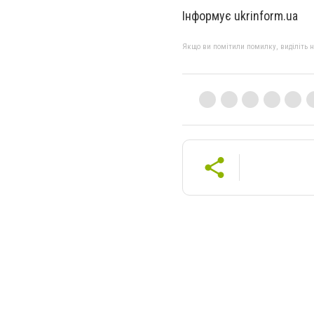
Інформує ukrinform.ua
Якщо ви помітили помилку, виділіть нео