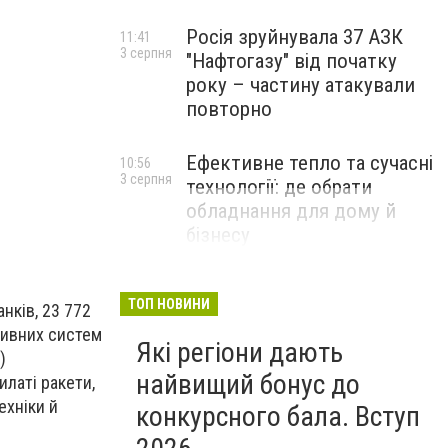
Росія зруйнувала 37 АЗК
11:41
3 серпня
"Нафтогазу" від початку
року – частину атакували
повторно
Ефективне тепло та сучасні
10:56
3 серпня
технології: де обрати
обладнання для дому й
бізнесу
НОВИНИ КОМПАНІЙ
ТОП НОВИНИ
нків, 23 772
ктивних систем
Які регіони дають
)
найвищий бонус до
илаті ракети,
ехніки й
конкурсного бала. Вступ