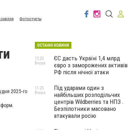
озвілля
Фотоотчеты
ОСТАННІ НОВИНИ
ти
ЄС дасть Україні 1,4 млрд
12:22
Вчора
євро з заморожених активів
РФ після нічної атаки
Під ударами один з
11:25
рудня 2025-го
Вчора
найбільших розподільчих
центрів Wildberries та НПЗ .
нформ.
Безпілотники масовано
атакували росію