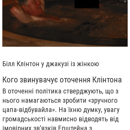
Білл Клінтон у джакузі із жінкою
Кого звинувачує оточення Клінтона
В оточенні політика стверджують, що з
нього намагаються зробити «зручного
цапа-відбувайла». На їхню думку, увагу
громадськості навмисно відводять від
імовірних зв’язків Епштейна з