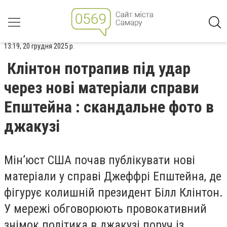
13:19, 20 грудня 2025 р.
Клінтон потрапив під удар
через нові матеріали справи
Епштейна : скандальне фото в
джакузі
Мін’юст США почав публікувати нові
матеріали у справі Джеффрі Епштейна, де
фігурує колишній президент Білл Клінтон.
У мережі обговорюють провокативний
знімок політика в джакузі поруч із