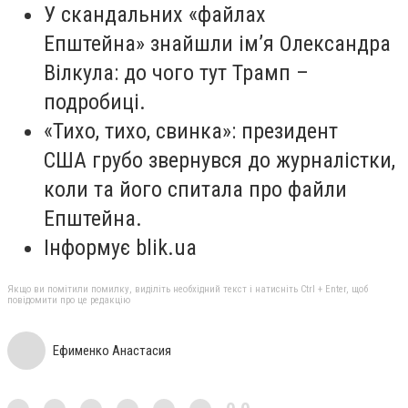
У скандальних «файлах
Епштейна» знайшли ім’я Олександра
Вілкула: до чого тут Трамп –
подробиці.
«Тихо, тихо, свинка»: президент
США грубо звернувся до журналістки,
коли та його спитала про файли
Епштейна.
Інформує blik.ua
Якщо ви помітили помилку, виділіть необхідний текст і натисніть Ctrl + Enter, щоб
повідомити про це редакцію
Ефименко Анастасия