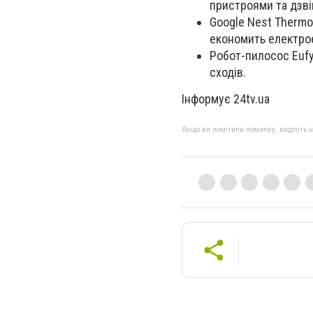
пристроями та дзві
Google Nest Thermo
економить електро
Робот-пилосос Eufy
сходів.
Інформує
24tv.ua
Якщо ви помітили помилку, виділіть нео