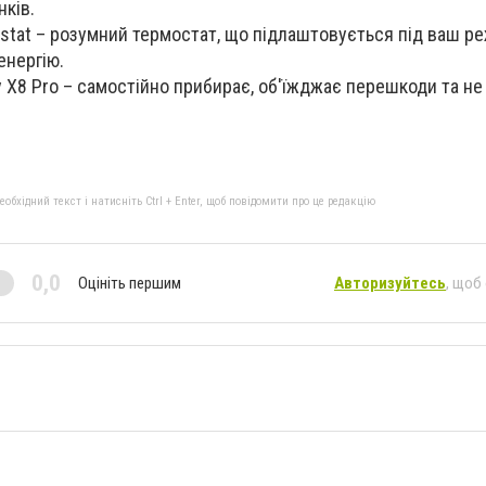
нків.
stat – розумний термостат, що підлаштовується під ваш ре
енергію.
 X8 Pro – самостійно прибирає, об'їжджає перешкоди та не 
бхідний текст і натисніть Ctrl + Enter, щоб повідомити про це редакцію
0,0
Оцініть першим
Авторизуйтесь
, щоб