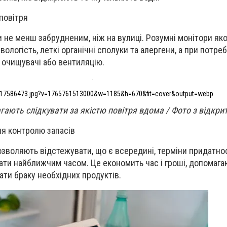
 повітря
 не менш забрудненим, ніж на вулиці. Розумні монітори яко
вологість, леткі органічні сполуки та алергени, а при потреб
 очищувачі або вентиляцію.
17586473.jpg?v=1765761513000&w=1185&h=670&fit=cover&output=webp
ають слідкувати за якістю повітря вдома / Фото з відкри
ля контролю запасів
зволяють відстежувати, що є всередині, терміни придатнос
ати найближчим часом. Це економить час і гроші, допомаг
ати браку необхідних продуктів.