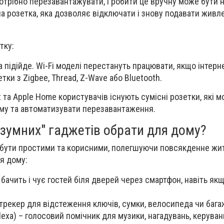
потрібно перезавантажувати, і робити це вручну може бути 
а розетка, яка дозволяє відключати і знову подавати живл
тку:
 підійде. Wi-Fi моделі перестануть працювати, якщо інтерне
ки з Zigbee, Thread, Z-Wave або Bluetooth.
 та Apple Home користувачів існують сумісні розетки, які 
ему та автоматизувати перезавантаження.
розумних" гаджетів обрати для дому?
 бути простими та корисними, полегшуючи повсякденне жит
я дому:
 бачить і чує гостей біля дверей через смартфон, навіть як
 трекер для відстеження ключів, сумки, велосипеда чи бага
lexa) – голосовий помічник для музики, нагадувань, керува