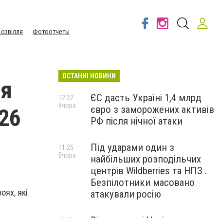
озвілля
Фотоотчеты
ОСТАННІ НОВИНИ
ля
ЄС дасть Україні 1,4 млрд
12:22
Вчора
євро з заморожених активів
026
РФ після нічної атаки
Під ударами один з
11:25
Вчора
найбільших розподільчих
центрів Wildberries та НПЗ .
Безпілотники масовано
оях, які
атакували росію