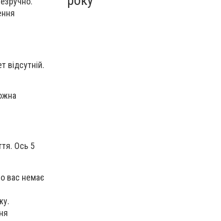
року
незручно.
ення
т відсутній.
можна
тя. Ось 5
що вас немає
жу.
ння