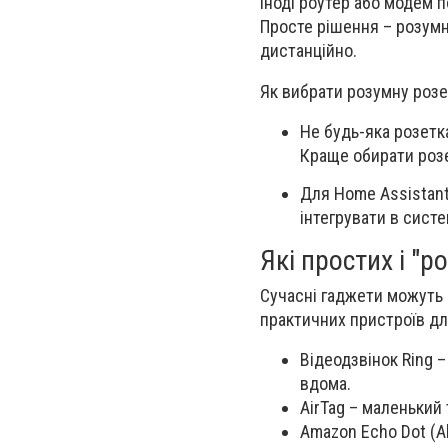
Іноді роутер або модем 
Просте рішення – розумн
дистанційно.
Як вибрати розумну розе
Не будь-яка розетка
Краще обирати розет
Для Home Assistant
інтегрувати в сист
Які простих і "
Сучасні гаджети можуть
практичних пристроїв дл
Відеодзвінок Ring –
вдома.
AirTag – маленький
Amazon Echo Dot (A