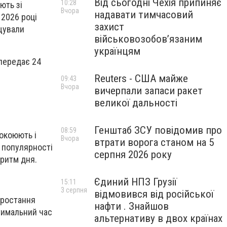
Від сьогодні Чехія припиняє
10:28
ють зі
Вчора
надавати тимчасовий
 2026 році
захист
щували
військовозобов’язаним
українцям
 передає 24
Reuters - США майже
09:43
Вчора
вичерпали запаси ракет
великої дальності
Генштаб ЗСУ повідомив про
08:59
покоюють і
Вчора
втрати ворога станом на 5
я популярності
серпня 2026 року
 ритм дня.
Єдиний НПЗ Грузії
15:11
3 серпня
відмовився від російської
зростання
нафти . Знайшов
тимальний час
альтернативу в двох країнах