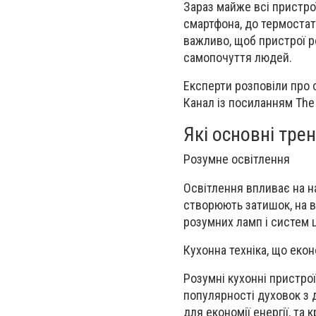
Зараз майже всі пристрої
смартфона, до термостаті
важливо, щоб пристрої 
самопочуття людей.
Експерти розповіли про 
Канал із посиланням The
Які основні трен
Розумне освітлення
Освітлення впливає на на
створюють затишок, на в
розумних ламп і систем 
Кухонна техніка, що еко
Розумні кухонні пристро
популярності духовок з
для економії енергії, та 