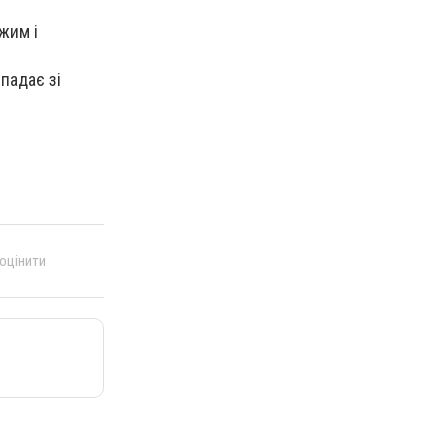
жим і
падає зі
 оцінити