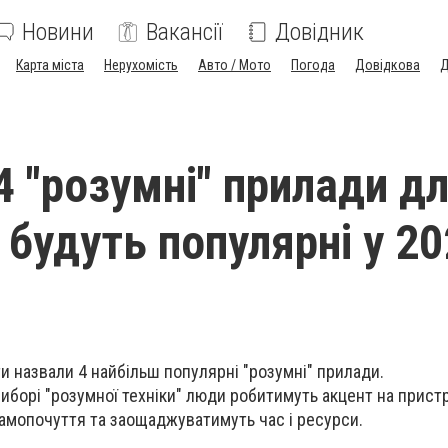
Новини
Вакансії
Довідник
Карта міста
Нерухомість
Авто / Мото
Погода
Довідкова
Д
4 "розумні" прилади д
 будуть популярні у 2
ти назвали 4 найбільш популярні "розумні" прилади.
иборі "розумної техніки" люди робитимуть акцент на пристр
амопочуття та заощаджуватимуть час і ресурси.