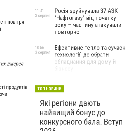
Росія зруйнувала 37 АЗК
11:41
3 серпня
"Нафтогазу" від початку
сті повітря
року – частину атакували
і
повторно
Ефективне тепло та сучасні
10:56
3 серпня
технології: де обрати
обладнання для дому й
тих джерел
бізнесу
НОВИНИ КОМПАНІЙ
ті продуктів
ТОП НОВИНИ
аючи
Які регіони дають
найвищий бонус до
конкурсного бала. Вступ