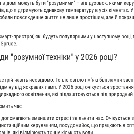
 в домі можуть бути "розумними" – від духовок, якими керу
в, що підтримують однакову температуру в усіх кімнатах. У
робили повсякденне життя не лише простішим, але й покра
смарт-пристрої, які будуть популярними у наступному році,
 Spruce.
ди "розумної техніки" у 2026 році?
стрій навіть несвідомо. Тепле світло і м'які білі лампи зас
ідміну від яскравих ламп. У 2026 році очікується зростанн
циркадного освітлення, які підлаштовуються під природний
номить час
ї допомагають зменшити стрес і звільнити час. Очікується 
 дистанційним керуванням, посудомийок, що працюють в оп
кранiв, які відмірюють точну кількість води.