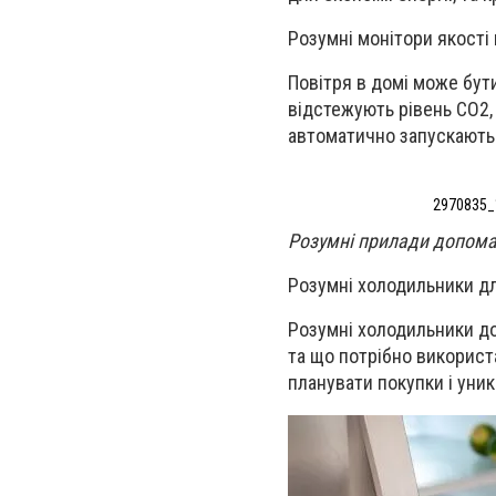
Розумні монітори якості
Повітря в домі може бути
відстежують рівень CO2, 
автоматично запускають
2970835_
Розумні прилади допомаг
Розумні холодильники д
Розумні холодильники до
та що потрібно використ
планувати покупки і уник