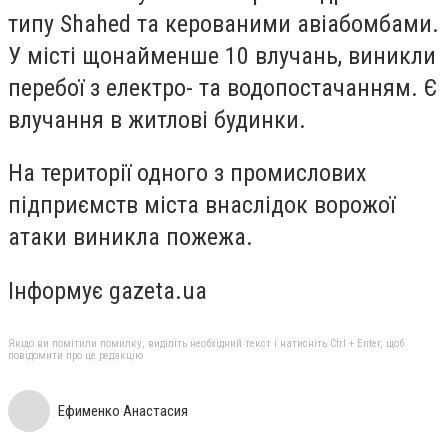
типу Shahed та керованими авіабомбами.
У місті щонайменше 10 влучань, виникли
перебої з електро- та водопостачанням. Є
влучання в житлові будинки.
На території одного з промислових
підприємств міста внаслідок ворожої
атаки виникла пожежа.
Інформує gazeta.ua
Якщо ви помітили помилку, виділіть необхідний текст і натисніть Ctrl + Enter, щоб
повідомити про це редакцію
Ефименко Анастасия