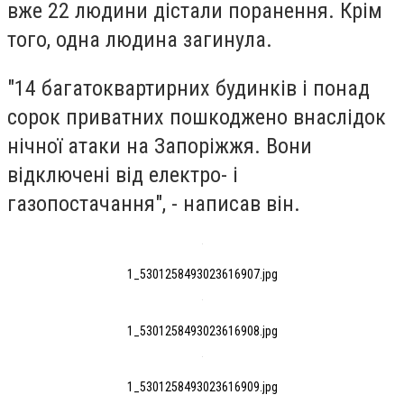
вже 22 людини дістали поранення. Крім
того, одна людина загинула.
"14 багатоквартирних будинків і понад
сорок приватних пошкоджено внаслідок
нічної атаки на Запоріжжя. Вони
відключені від електро- і
газопостачання", - написав він.
1_5301258493023616907.jpg
1_5301258493023616908.jpg
1_5301258493023616909.jpg