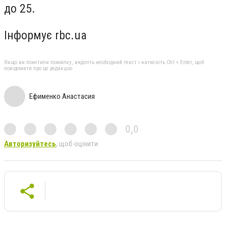
до 25.
Інформує rbc.ua
Якщо ви помітили помилку, виділіть необхідний текст і натисніть Ctrl + Enter, щоб
повідомити про це редакцію
Ефименко Анастасия
0,0
Авторизуйтесь
, щоб оцінити