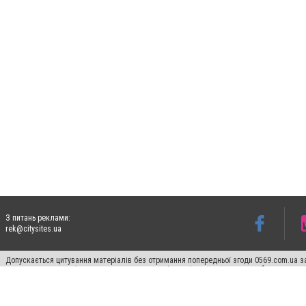
З питань реклами:
rek@citysites.ua
Допускається цитування матеріалів без отримання попередньої згоди 0569.com.ua за
пошукових систем гіперпосилання на цитовані статті не нижче другого абзацу в тек
Матеріали з плашками "Новини компаній", "Промо", "Партнерський матеріал", "Партнер