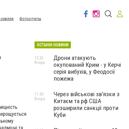
озвілля
Фотоотчеты
ОСТАННІ НОВИНИ
,
Дрони атакують
12:25
Вчора
окупований Крим - у Керчі
серія вибухів, у Феодосії
пожежа
Через військові зв'язки з
11:30
Вчора
Китаєм та рф США
міцність
розширили санкції проти
 вирощується
Куби
льному
надміцні та