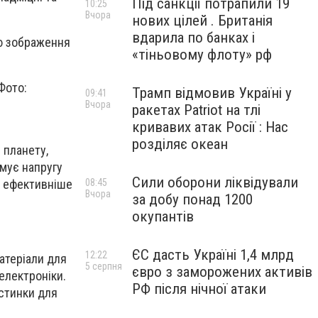
Під санкції потрапили 19
10:25
Вчора
нових цілей . Британія
вдарила по банках і
«тіньовому флоту» рф
Фото:
Трамп відмовив Україні у
09:41
Вчора
ракетах Patriot на тлі
кривавих атак Росії : Нас
розділяє океан
 планету,
имує напругу
Сили оборони ліквідували
08:45
і ефективніше
Вчора
за добу понад 1200
окупантів
ЄС дасть Україні 1,4 млрд
12:22
атеріали для
5 серпня
євро з заморожених активів
електроніки.
РФ після нічної атаки
астинки для