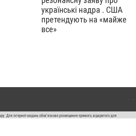
резонансну заяву про
українські надра . США
претендують на «майже
все»
ару. Для інтернет-видань обов'язкове розміщення прямого, відкритого для
лама" публікуються на правах реклами.