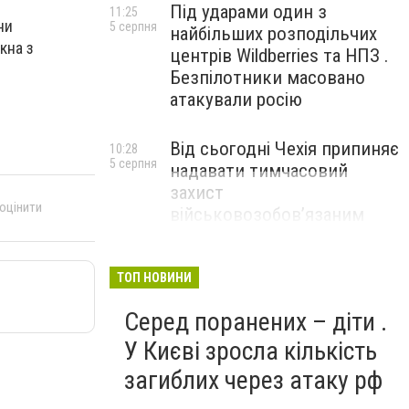
Під ударами один з
11:25
ни
5 серпня
найбільших розподільчих
кна з
центрів Wildberries та НПЗ .
Безпілотники масовано
атакували росію
Від сьогодні Чехія припиняє
10:28
5 серпня
надавати тимчасовий
захист
 оцінити
військовозобов’язаним
українцям
ТОП НОВИНИ
Серед поранених – діти .
У Києві зросла кількість
загиблих через атаку рф