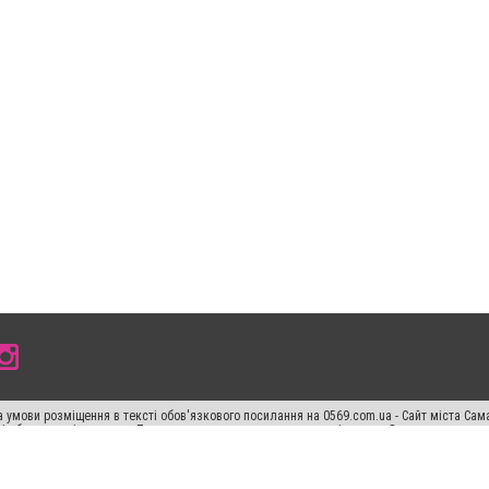
 умови розміщення в тексті обов'язкового посилання на 0569.com.ua - Сайт міста Сам
сті або в якості джерела. Порушення виняткових прав переслідується Законом.
ський спецпроєкт", "Політичні новини", "Пресреліз", "PR", "Офіційно", "Політична рек