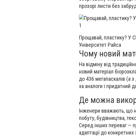
прозорі листи без забру
Прощавай, пластику? У С
Університет Райса
Чому новий мат
На відміну від традиційн
новий матеріал біорозкл
до 436 мегапаскалів (а 
за аналоги і придатний 
Де можна викор
Інженери вважають, що н
побуту, будівництва, те
Серед інших переваг — пр
адаптації до конкретних 