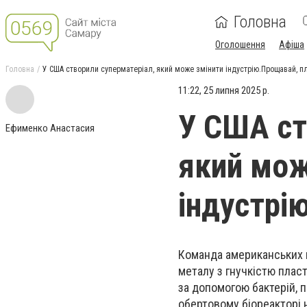
Головна
Оголошення
Афіша
Головна
У США створили суперматеріал, який може змінити індустрію.Прощавай, п
11:22, 25 липня 2025 р.
У США ст
Ефименко Анастасия
який мож
індустрі
Команда американських в
металу з гнучкістю плас
за допомогою бактерій, 
обертовому біореакторі 