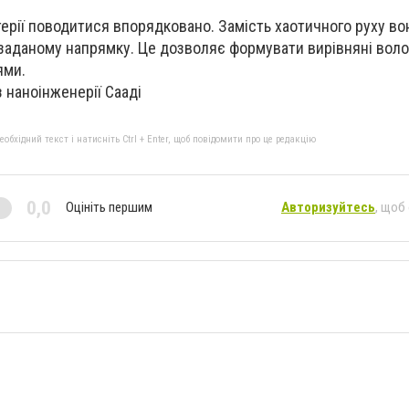
терії поводитися впорядковано. Замість хаотичного руху во
заданому напрямку. Це дозволяє формувати вирівняні воло
ями.
 з наноінженерії Сааді
бхідний текст і натисніть Ctrl + Enter, щоб повідомити про це редакцію
0,0
Оцініть першим
Авторизуйтесь
, щоб