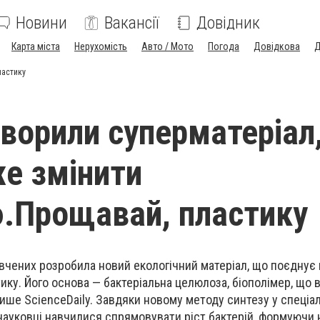
Новини
Вакансії
Довідник
Карта міста
Нерухомість
Авто / Мото
Погода
Довідкова
Д
ластику
ворили суперматеріал
е змінити
ю.Прощавай, пластику
чених розробила новий екологічний матеріал, що поєднує 
тику. Його основа — бактеріальна целюлоза, біополімер, що
пише ScienceDaily. Завдяки новому методу синтезу у спеціа
науковці навчилися спрямовувати ріст бактерій, формуючи 