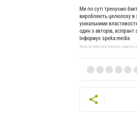
Ми по суті тренуємо бак
виробляють целюлозу в 
унікальними властивост
один з авторів, аспірант
Інформує speka.media
Якщо ви помітили помилку, виділіть нео