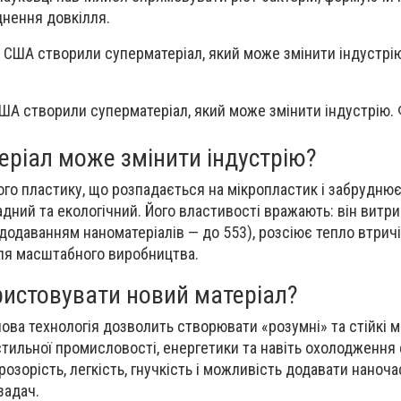
днення довкілля.
ША створили суперматеріал, який може змінити індустрію. 
еріал може змінити індустрію?
ого пластику, що розпадається на мікропластик і забруднює
адний та екологічний. Його властивості вражають: він витр
з додаванням наноматеріалів — до 553), розсіює тепло втрич
для масштабного виробництва.
истовувати новий матеріал?
ова технологія дозволить створювати «розумні» та стійкі м
кстильної промисловості, енергетики та навіть охолодження 
озорість, легкість, гнучкість і можливість додавати наноч
задач.