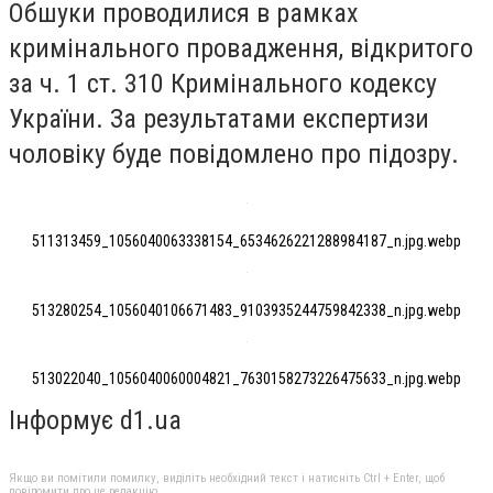
Обшуки проводилися в рамках
кримінального провадження, відкритого
за ч. 1 ст. 310 Кримінального кодексу
України. За результатами експертизи
чоловіку буде повідомлено про підозру.
511313459_1056040063338154_6534626221288984187_n.jpg.webp
513280254_1056040106671483_9103935244759842338_n.jpg.webp
513022040_1056040060004821_7630158273226475633_n.jpg.webp
Інформує d1.ua
Якщо ви помітили помилку, виділіть необхідний текст і натисніть Ctrl + Enter, щоб
повідомити про це редакцію