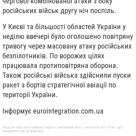
чергової комбінованої атаки з боку
російських військ другу ніч поспіль.
У Києві та більшості областей України у
неділю ввечері було оголошено повітряну
тривогу через масовану атаку російських
безпілотників. По ворожих цілях
працювала протиповітряна оборона.
Також російські війська здійснили пуски
ракет з бортів стратегічної авіації по
території України.
Інформує eurointegration.com.ua
Якщо ви помітили помилку, виділіть необхідний текст і натисніть Ctrl + Enter, щоб
повідомити про це редакцію