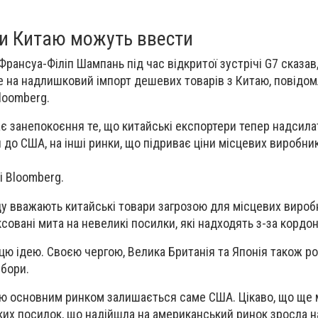
ти Китаю можуть ввести
Франсуа-Філіп Шампань під час відкритої зустрічі G7 сказав
 на надлишковий імпорт дешевих товарів з Китаю, повідом
loomberg.
ає занепокоєння те, що китайські експортери тепер надсил
 до США, на інші ринки, що підриває ціни місцевих виробник
і Bloomberg.
оду вважають китайські товари загрозою для місцевих вироб
овані мита на невеликі посилки, які надходять з-за кордон
цю ідею. Своєю чергою, Велика Британія та Японія також р
збори.
ю основним ринком залишається саме США. Цікаво, що ще 
ьких посилок, що надійшла на американський ринок зросла н