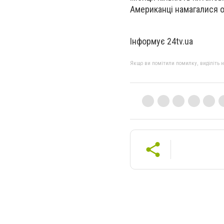
Американці намагалися о
Інформує 24tv.ua
Якщо ви помітили помилку, виділіть нео