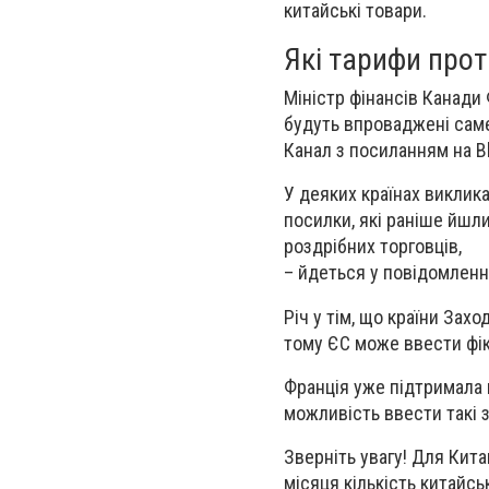
китайські товари.
Які тарифи про
Міністр фінансів Канади 
будуть впроваджені саме
Канал з посиланням на B
У деяких країнах виклик
посилки, які раніше йшли
роздрібних торговців,
– йдеться у повідомленн
Річ у тім, що країни Зах
тому ЄС може ввести фікс
Франція уже підтримала 
можливість ввести такі 
Зверніть увагу!
Для Кита
місяця кількість китайс