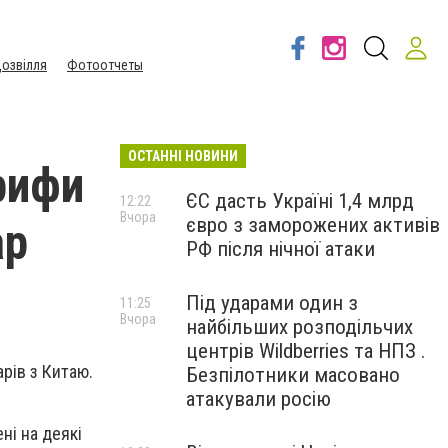
озвілля
Фотоотчеты
ОСТАННІ НОВИНИ
рифи
ЄС дасть Україні 1,4 млрд
12:22
Вчора
євро з заморожених активів
ар
РФ після нічної атаки
Під ударами один з
11:25
Вчора
найбільших розподільчих
центрів Wildberries та НПЗ .
рів з Китаю.
Безпілотники масовано
атакували росію
ні на деякі