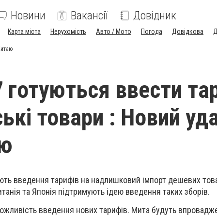
Новини
Вакансії
Довідник
Карта міста
Нерухомість
Авто / Мото
Погода
Довідкова
Д
Китаю
7 готуються ввести та
ькі товари : Новий уд
аю
ють введення тарифів на надлишковий імпорт дешевих това
итанія та Японія підтримують ідею введення таких зборів.
ожливість введення нових тарифів. Мита будуть впровадже