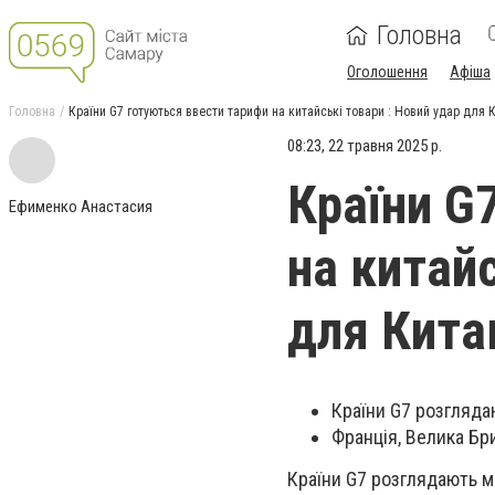
Головна
Оголошення
Афіша
Головна
Країни G7 готуються ввести тарифи на китайські товари : Новий удар для 
08:23, 22 травня 2025 р.
Країни G
Ефименко Анастасия
на китайс
для Кит
Країни G7 розгляда
Франція, Велика Бр
Країни G7 розглядають м