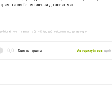
тримати свої замовлення до нових мит.
бхідний текст і натисніть Ctrl + Enter, щоб повідомити про це редакцію
0,0
Оцініть першим
Авторизуйтесь
, щоб