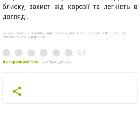
блиску, захист від корозії та легкість в
догляді.
Якщо ви помітили помилку, виділіть необхідний текст і натисніть Ctrl + Enter, щоб
повідомити про це редакцію
0,0
Авторизируйтесь
, чтобы оценить