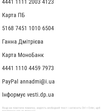
4441 1111 2003 4123
Карта ПБ
5168 7451 1010 6504
Ганна Дмітрієва
Карта МоноБанк
4441 1110 4459 7973
PayPal
annadmi@i.ua
Інформує vesti.dp.ua
Якщо ви помітили помилку, виділіть необхідний текст і натисніть Ctrl + Enter, щоб
повідомити про це редакцію