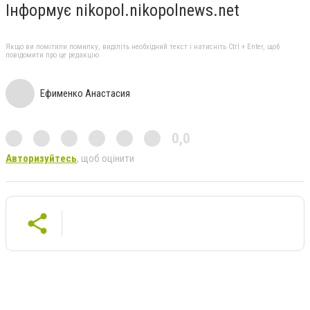
Інформує nikopol.nikopolnews.net
Якщо ви помітили помилку, виділіть необхідний текст і натисніть Ctrl + Enter, щоб
повідомити про це редакцію
Ефименко Анастасия
0,0
Авторизуйтесь
, щоб оцінити