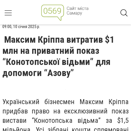
09:00, 10 січня 2025 р.
Максим Кріппа витратив $1
млн на приватний показ
“Конотопської відьми” для
допомоги “Азову”
Український бізнесмен Максим Кріппа
придбав право на ексклюзивний показ
вистави “Конотопська відьма” за $1,5
мільйона. Усі зібрані кошти спрямовані