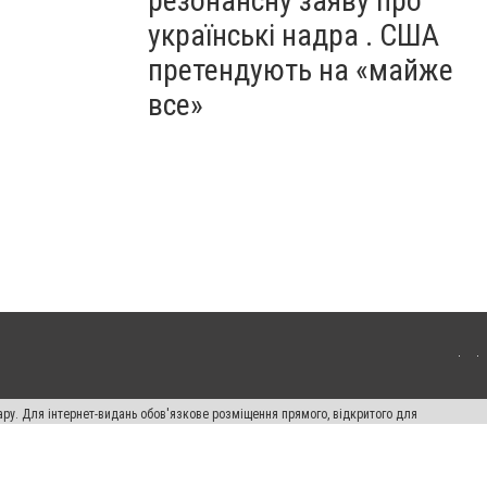
резонансну заяву про
українські надра . США
претендують на «майже
все»
ару. Для інтернет-видань обов'язкове розміщення прямого, відкритого для
лама" публікуються на правах реклами.