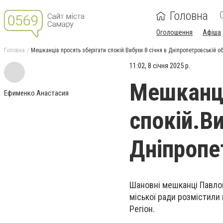
Головна
Оголошення
Афіша
Головна
Мешканців просять зберігати спокій.Вибухи 8 січня в Дніпропетровській о
11:02, 8 січня 2025 р.
Мешканці
Ефименко Анастасия
спокій.Ви
Дніпропе
Шановні мешканці Павлог
міської ради розмістили
Регіон.