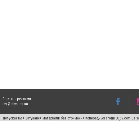
З питань реклами:
rek@citysites.ua
Допускається цитування матеріалів без отримання попередньої згоди 0569.com.ua за
пошукових систем гіперпосилання на цитовані статті не нижче другого абзацу в тек
Матеріали з плашками "Новини компаній", "Промо", "Партнерський матеріал", "Партнер