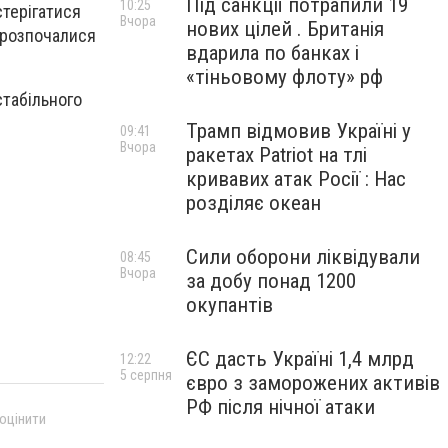
Під санкції потрапили 19
10:25
стерігатися
Вчора
нових цілей . Британія
і розпочалися
вдарила по банках і
«тіньовому флоту» рф
стабільного
Трамп відмовив Україні у
09:41
Вчора
ракетах Patriot на тлі
кривавих атак Росії : Нас
розділяє океан
Сили оборони ліквідували
08:45
Вчора
за добу понад 1200
окупантів
ЄС дасть Україні 1,4 млрд
12:22
5 серпня
євро з заморожених активів
РФ після нічної атаки
 оцінити