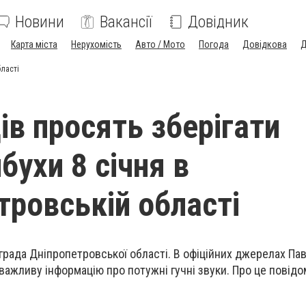
Новини
Вакансії
Довідник
Карта міста
Нерухомість
Авто / Мото
Погода
Довідкова
Д
бласті
в просять зберігати
бухи 8 січня в
тровській області
рада Дніпропетровської області. В офіційних джерелах Па
 важливу інформацію про потужні гучні звуки. Про це повід