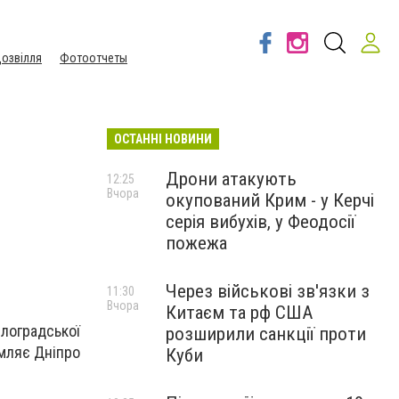
озвілля
Фотоотчеты
ОСТАННІ НОВИНИ
Дрони атакують
12:25
Вчора
окупований Крим - у Керчі
серія вибухів, у Феодосії
пожежа
Через військові зв'язки з
11:30
Вчора
Китаєм та рф США
влоградської
розширили санкції проти
омляє
Дніпро
Куби