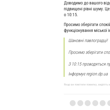
Доводимо до вашого відом
підвищені рівні шуму. Ц
о 10:15.
Просимо зберігати спокі
функціонування міської 
Шановні павлоградці!
Просимо зберігати спок
З 10:15 проводяться пр
Інформує region.dp.ua
Якщо ви помітили помилку, виділіть нео