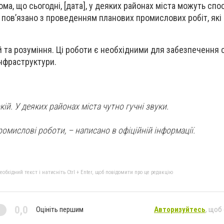
а, що сьогодні, [дата], у деяких районах міста можуть спо
е пов’язано з проведенням планових промислових робіт, як
й та розуміння. Ці роботи є необхідними для забезпечення 
інфраструктури.
ій. У деяких районах міста чутно гучні звуки.
омислові роботи, – написано в офіційній інформації.
бхідний текст і натисніть Ctrl + Enter, щоб повідомити про це редакцію
0,0
Оцініть першим
Авторизуйтесь
, щоб