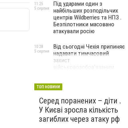
Під ударами один з
11:25
5 серпня
найбільших розподільчих
центрів Wildberries та НПЗ .
Безпілотники масовано
атакували росію
Від сьогодні Чехія припиняє
10:28
5 серпня
надавати тимчасовий
захист
військовозобов’язаним
українцям
ТОП НОВИНИ
Серед поранених – діти .
У Києві зросла кількість
загиблих через атаку рф