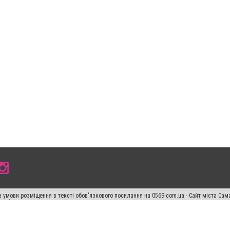
 умови розміщення в тексті обов'язкового посилання на 0569.com.ua - Сайт міста Сам
сті або в якості джерела. Порушення виняткових прав переслідується Законом.
ський спецпроєкт", "Політичні новини", "Пресреліз", "PR", "Офіційно", "Політична рек