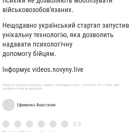
психіки не дозволяють мобілізувати
військовозобов'язаних.
Нещодавно український стартап запустив
унікальну технологію, яка дозволить
надавати психологічну
допомогу бійцям.
Інформує videos.novyny.live
Якщо ви помітили помилку, виділіть необхідний текст і натисніть Ctrl + Enter, щоб
повідомити про це редакцію
Ефименко Анастасия
0,0