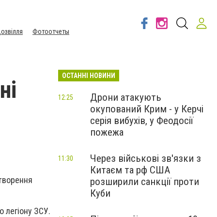
озвілля
Фотоотчеты
ОСТАННІ НОВИНИ
ні
Дрони атакують
12:25
окупований Крим - у Керчі
серія вибухів, у Феодосії
пожежа
Через військові зв'язки з
11:30
Китаєм та рф США
створення
розширили санкції проти
Куби
 легіону ЗСУ.