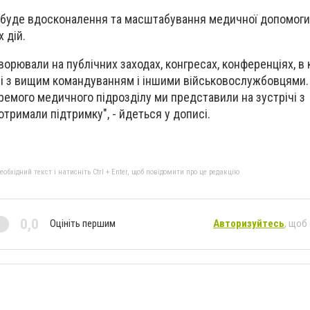
 буде вдосконалення та масштабування медичної допомоги
 дій.
орювали на публічних заходах, конгресах, конференціях, в 
нні з вищим командуванням і іншими військовослужбовцями.
ремого медичного підрозділу ми представили на зустрічі з
отримали підтримку", - йдеться у дописі.
бхідний текст і натисніть Ctrl + Enter, щоб повідомити про це редакцію
0,0
Оцініть першим
Авторизуйтесь
, щоб