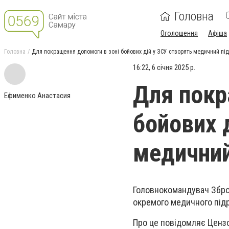
Головна
Оголошення
Афіша
Головна
Для покращення допомоги в зоні бойових дій у ЗСУ створять медичний пі
16:22, 6 січня 2025 р.
Для покр
Ефименко Анастасия
бойових 
медичний
Головнокомандувач Збро
окремого медичного підр
Про це повідомляє Цензо