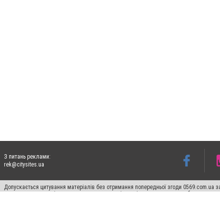
З питань реклами:
rek@citysites.ua
Допускається цитування матеріалів без отримання попередньої згоди 0569.com.ua за
пошукових систем гіперпосилання на цитовані статті не нижче другого абзацу в тек
Матеріали з плашками "Новини компаній", "Промо", "Партнерський матеріал", "Партнер