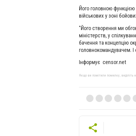
Його головною функцією
військових у зоні бойових
"Його створення ми обгов
міністерств, у спілкува
бачення та концепцію ок
головнокомандувачем. І 
Інформує censor.net
Якщо ви помітили помилку, виділіть нео