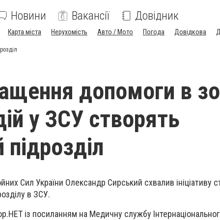
Новини
Вакансії
Довідник
Карта міста
Нерухомість
Авто / Мото
Погода
Довідкова
Д
дрозділ
ащення допомоги в зо
дій у ЗСУ створять
 підрозділ
йних Сил України Олександр Сирський схвалив ініціативу 
озділу в ЗСУ.
р.НЕТ із посиланням на Медичну службу Інтернаціонального