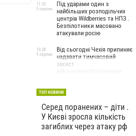
Під ударами один з
11:25
5 серпня
найбільших розподільчих
центрів Wildberries та НПЗ .
Безпілотники масовано
атакували росію
Від сьогодні Чехія припиняє
10:28
5 серпня
надавати тимчасовий
захист
військовозобов’язаним
українцям
ТОП НОВИНИ
Серед поранених – діти .
У Києві зросла кількість
загиблих через атаку рф