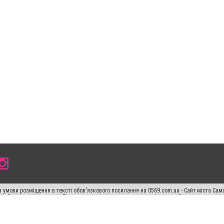
 умови розміщення в тексті обов'язкового посилання на 0569.com.ua - Сайт міста Сам
сті або в якості джерела. Порушення виняткових прав переслідується Законом.
ський спецпроєкт", "Політичні новини", "Пресреліз", "PR", "Офіційно", "Політична рек