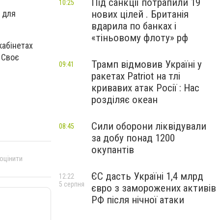
Під санкції потрапили 19
10:25
нових цілей . Британія
 для
вдарила по банках і
«тіньовому флоту» рф
кабінетах
 Своє
Трамп відмовив Україні у
09:41
ракетах Patriot на тлі
кривавих атак Росії : Нас
розділяє океан
Сили оборони ліквідували
08:45
за добу понад 1200
окупантів
 оцінити
ЄС дасть Україні 1,4 млрд
12:22
5 серпня
євро з заморожених активів
РФ після нічної атаки