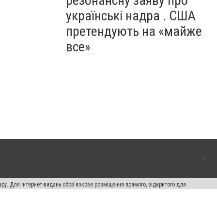
резонансну заяву про
українські надра . США
претендують на «майже
все»
ару. Для інтернет-видань обов'язкове розміщення прямого, відкритого для
лама" публікуються на правах реклами.