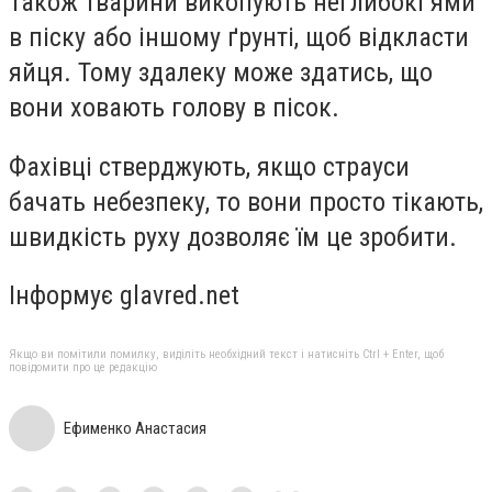
Також тварини викопують неглибокі ями
в піску або іншому ґрунті, щоб відкласти
яйця. Тому здалеку може здатись, що
вони ховають голову в пісок.
Фахівці стверджують, якщо страуси
бачать небезпеку, то вони просто тікають,
швидкість руху дозволяє їм це зробити.
Інформує glavred.net
Якщо ви помітили помилку, виділіть необхідний текст і натисніть Ctrl + Enter, щоб
повідомити про це редакцію
Ефименко Анастасия