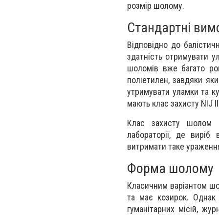
розмір шолому.
Стандартні вим
Відповідно до балістич
здатність отримувати у
шоломів вже багато ро
поліетилен, завдяки яки
утримувати уламки та ку
мають клас захисту NIJ ІІ
Клас захисту шолом в
лабораторії, де виріб
витримати таке ураженн
Форма шолому
Класичним варіантом шо
та має козирок. Однак
гуманітарних місій, жу