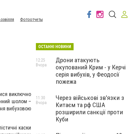
озвілля
Фотоотчеты
ОСТАННІ НОВИНИ
Дрони атакують
12:25
Вчора
окупований Крим - у Керчі
серія вибухів, у Феодосії
пожежа
тися виключно
Через військові зв'язки з
11:30
тичний шолом –
Вчора
Китаєм та рф США
ння вибуховою
розширили санкції проти
Куби
істичні каски