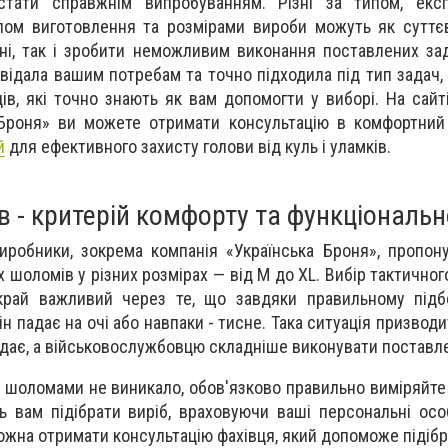
ати справжнім випробуванням. Різні за типом, експ
алом виготовлення та розмірами вироби можуть як сутт
оні, так і зробити неможливим виконання поставлених зад
відала вашим потребам та точно підходила під тип задач, 
ів, які точно знають як вам допомогти у виборі. На сайті
 Броня» ви можете отримати консультацію в комфортний
й
для ефективного захисту голови від куль і уламків.
 - критерій комфорту та функціональн
иробники, зокрема компанія «Українська Броня», пропон
х шоломів у різних розмірах — від M до XL. Вибір тактично
рай важливий через те, що завдяки правильному підб
він падає на очі або навпаки - тисне. Така ситуація призводи
адає, а військовослужбовцю складніше виконувати поставле
з шоломами не виникало, обов'язково правильно виміряйте 
ь вам підібрати виріб, враховуючи ваші персональні осо
можна отримати консультацію фахівця, який допоможе підіб