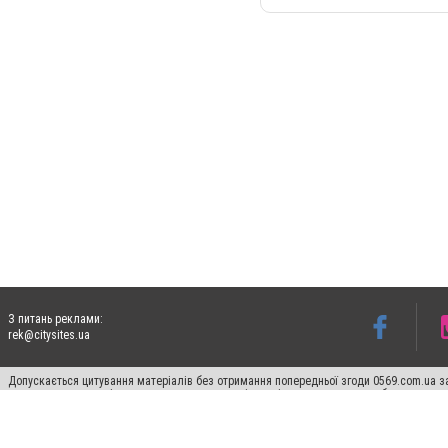
З питань реклами:
rek@citysites.ua
Допускається цитування матеріалів без отримання попередньої згоди 0569.com.ua за
пошукових систем гіперпосилання на цитовані статті не нижче другого абзацу в тек
Матеріали з плашками "Новини компаній", "Промо", "Партнерський матеріал", "Партнер