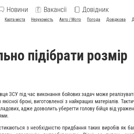
Новини
Вакансії
Довідник
Карта міста
Нерухомість
Авто / Мото
Погода
Довідкова
Д
льно підібрати розмір
вця ЗСУ під час виконання бойових задач може реалізува
 якісної броні, виготовленої з найкращих матеріалів. Так
ладових, адже дозволить уберегти голову бійця від ураже
ями.
тикаються з необхідністю придбання таких виробів як бал