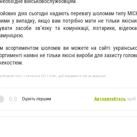
 необхідне військовослужбовцям.
бойових діях сьогодні надають перевагу шоломам типу MICH
ими у випадку, якщо вам потрібно мати не тільки якісни
вати засоби зв'язку та комунікації, ліхтарики, відеок
амуніцією.
м асортиментом шоломів ви можете на сайті українсько
ортименті наявні не тільки якісні вироби для захисту голов
онекостюм.
бхідний текст і натисніть Ctrl + Enter, щоб повідомити про це редакцію
0,0
Оцініть першим
Авторизуйтесь
, щоб