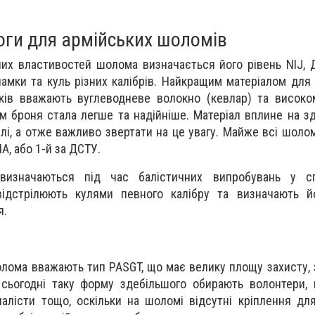
оги для армійських шоломів
них властивостей шолома визначається його рівень NIJ, 
ламки та куль різних калібрів. Найкращим матеріалом для
ків вважають вуглеводневе волокно (кевлар) та високо
м броня стала легше та надійніше. Матеріал вплине на зд
лі, а отже важливо звертати на це увагу. Майже всі шолом
ІА, або 1-й за ДСТУ.
изначаються під час балістичних випробувань у спе
 відстрілюють кулями певного калібру та визначають й
я.
лома вважають тип PASGT, що має велику площу захисту, 
 сьогодні таку форму здебільшого обирають волонтери,
рналісти тощо, оскільки на шоломі відсутні кріплення дл