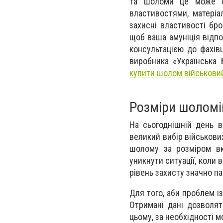
та шоломи це може ст
властивостями, матері
захисні властивості бр
щоб ваша амуніція відпо
консультацією до фахівц
виробника «Українська
купити шолом військови
Розміри шоломів
На сьогоднішній день в
великий вибір військови
шолому за розміром вк
уникнути ситуації, коли 
рівень захисту значно п
Для того, аби проблем і
Отримані дані дозволят
цьому, за необхідності 