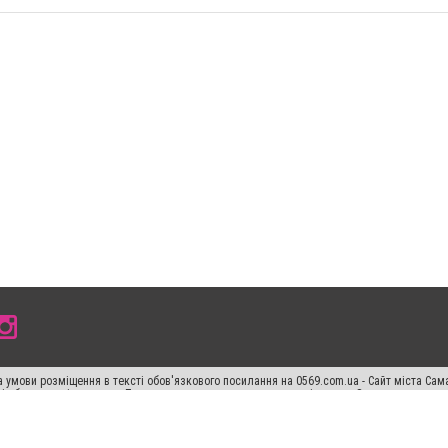
 умови розміщення в тексті обов'язкового посилання на 0569.com.ua - Сайт міста Сам
сті або в якості джерела. Порушення виняткових прав переслідується Законом.
ський спецпроєкт", "Політичні новини", "Пресреліз", "PR", "Офіційно", "Політична рек