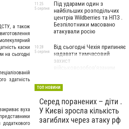
Під ударами один з
11:25
5 серпня
найбільших розподільчих
центрів Wildberries та НПЗ .
Безпілотники масовано
ДСТУ, а також
атакували росію
 виготовлення
молекулярний
Від сьогодні Чехія припиняє
атність каски
10:28
5 серпня
надавати тимчасовий
и на сьогодні
захист
військовозобов’язаним
ціалізованій
українцям
ого здатність
ТОП НОВИНИ
Серед поранених – діти .
У Києві зросла кількість
закриває вуха
 представники
загиблих через атаку рф
я додаткового