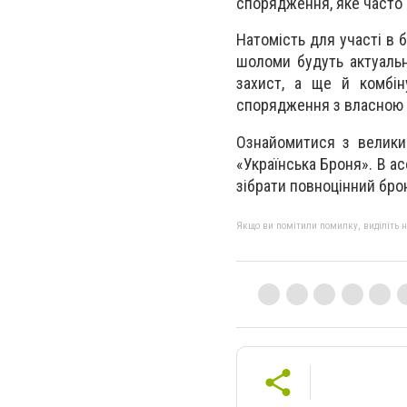
спорядження, яке часто
Натомість для участі в 
шоломи будуть актуальн
захист, а ще й комбіну
спорядження з власною 
Ознайомитися з велики
«Українська Броня». В ас
зібрати повноцінний бр
Якщо ви помітили помилку, виділіть нео