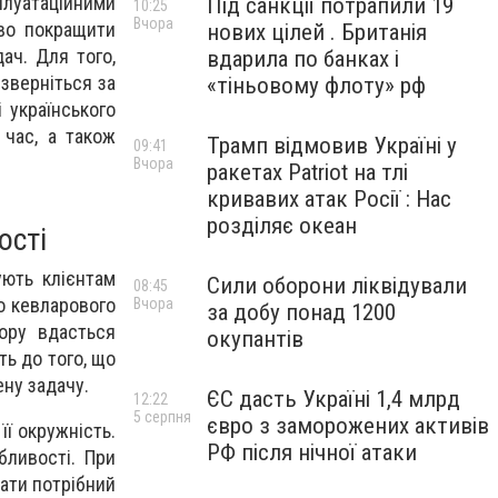
луатаційними
Під санкції потрапили 19
10:25
Вчора
єво покращити
нових цілей . Британія
ач. Для того,
вдарила по банках і
зверніться за
«тіньовому флоту» рф
 українського
 час, а також
Трамп відмовив Україні у
09:41
Вчора
ракетах Patriot на тлі
кривавих атак Росії : Нас
розділяє океан
ості
ують клієнтам
Сили оборони ліквідували
08:45
го кевларового
Вчора
за добу понад 1200
ору вдасться
окупантів
ть до того, що
ну задачу.
ЄС дасть Україні 1,4 млрд
12:22
5 серпня
євро з заморожених активів
її окружність.
РФ після нічної атаки
бливості. При
рати потрібний