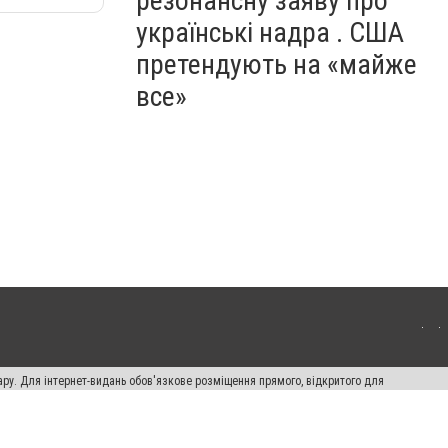
резонансну заяву про
українські надра . США
претендують на «майже
все»
ару. Для інтернет-видань обов'язкове розміщення прямого, відкритого для
лама" публікуються на правах реклами.