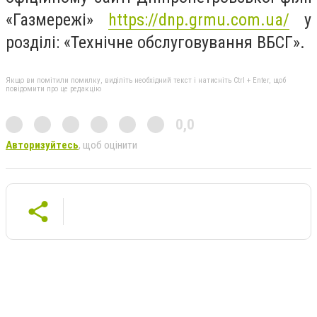
«Газмережі»
https://dnp.grmu.com.ua/
у
розділі: «Технічне обслуговування ВБСГ».
Якщо ви помітили помилку, виділіть необхідний текст і натисніть Ctrl + Enter, щоб
повідомити про це редакцію
0,0
Авторизуйтесь
, щоб оцінити