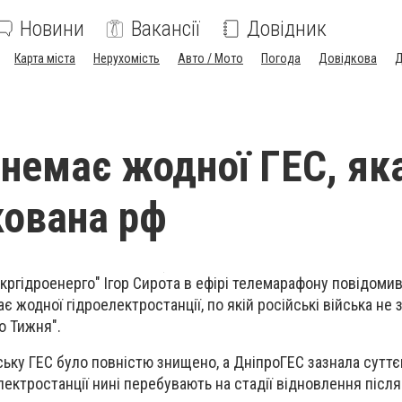
Новини
Вакансії
Довідник
Карта міста
Нерухомість
Авто / Мото
Погода
Довідкова
Д
 немає жодної ГЕС, яка
кована рф
кргідроенерго" Ігор Сирота в ефірі телемарафону повідоми
ає жодної гідроелектростанції, по якій російські війська не 
о Тижня".
ську ГЕС було повністю знищено, а ДніпроГЕС зазнала сутт
лектростанції нині перебувають на стадії відновлення після