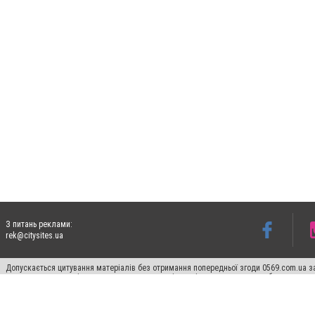
З питань реклами:
rek@citysites.ua
Допускається цитування матеріалів без отримання попередньої згоди 0569.com.ua за
пошукових систем гіперпосилання на цитовані статті не нижче другого абзацу в тек
Матеріали з плашками "Новини компаній", "Промо", "Партнерський матеріал", "Партнер