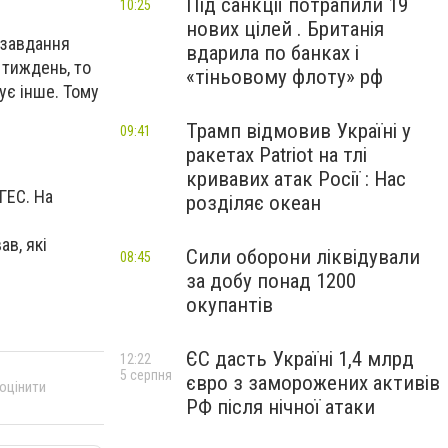
Під санкції потрапили 19
10:25
нових цілей . Британія
 завдання
вдарила по банках і
 тиждень, то
«тіньовому флоту» рф
ує інше. Тому
Трамп відмовив Україні у
09:41
ракетах Patriot на тлі
кривавих атак Росії : Нас
ГЕС. На
розділяє океан
і
в, які
Сили оборони ліквідували
08:45
за добу понад 1200
окупантів
ЄС дасть Україні 1,4 млрд
12:22
5 серпня
євро з заморожених активів
 оцінити
РФ після нічної атаки