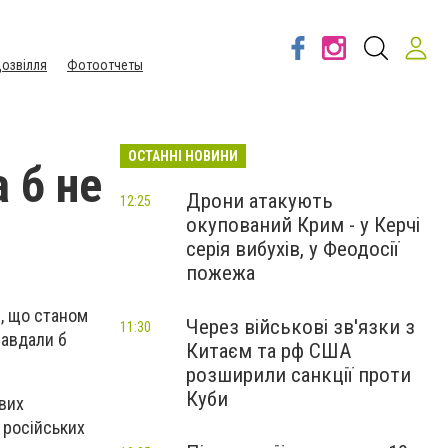
озвілля
Фотоотчеты
ОСТАННІ НОВИНИ
 б не
Дрони атакують
12:25
окупований Крим - у Керчі
серія вибухів, у Феодосії
пожежа
в, що станом
Через військові зв'язки з
11:30
завдали б
Китаєм та рф США
розширили санкції проти
Куби
євих
 російських