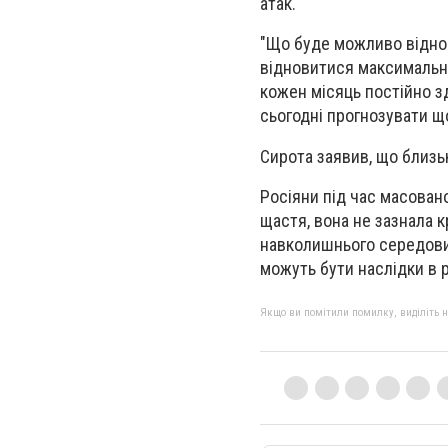
атак.
"Що буде можливо віднов
відновитися максимально
кожен місяць постійно з
сьогодні прогнозувати щ
Сирота заявив, що близь
Росіяни під час масовано
щастя, вона не зазнала 
навколишнього середови
можуть бути наслідки в р
Якщо ви помітили помилку, виділіть нео