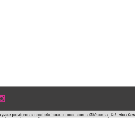
 умови розміщення в тексті обов'язкового посилання на 0569.com.ua - Сайт міста Сам
сті або в якості джерела. Порушення виняткових прав переслідується Законом.
ський спецпроєкт", "Політичні новини", "Пресреліз", "PR", "Офіційно", "Політична рек