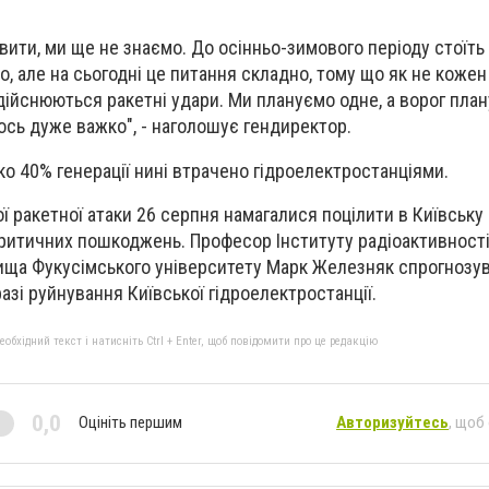
ити, ми ще не знаємо. До осінньо-зимового періоду стоїть
, але на сьогодні це питання складно, тому що як не кожен
дійснюються ракетні удари. Ми плануємо одне, а ворог план
ось дуже важко", - наголошує гендиректор.
ко 40% генерації нині втрачено гідроелектростанціями.
ї ракетної атаки 26 серпня намагалися поцілити в Київську 
критичних пошкоджень. Професор Інституту радіоактивност
ща Фукусімського університету Марк Железняк спрогнозува
азі руйнування Київської гідроелектростанції.
бхідний текст і натисніть Ctrl + Enter, щоб повідомити про це редакцію
0,0
Оцініть першим
Авторизуйтесь
, щоб