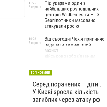
Під ударами один з
11:25
5 серпня
найбільших розподільчих
центрів Wildberries та НПЗ .
Безпілотники масовано
атакували росію
Від сьогодні Чехія припиняє
10:28
5 серпня
надавати тимчасовий
захист
військовозобов’язаним
українцям
ТОП НОВИНИ
Серед поранених – діти .
У Києві зросла кількість
загиблих через атаку рф