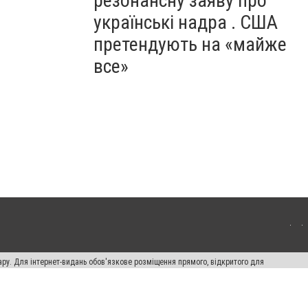
резонансну заяву про
українські надра . США
претендують на «майже
все»
ару. Для інтернет-видань обов'язкове розміщення прямого, відкритого для
лама" публікуються на правах реклами.