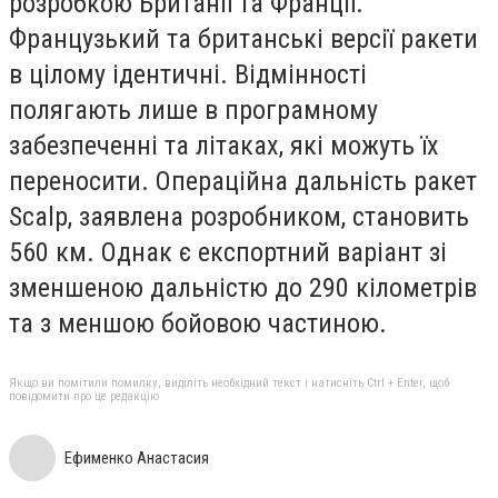
розробкою Британії та Франції.
Французький та британські версії ракети
в цілому ідентичні. Відмінності
полягають лише в програмному
забезпеченні та літаках, які можуть їх
переносити. Операційна дальність ракет
Scalp, заявлена розробником, становить
560 км. Однак є експортний варіант зі
зменшеною дальністю до 290 кілометрів
та з меншою бойовою частиною.
Якщо ви помітили помилку, виділіть необхідний текст і натисніть Ctrl + Enter, щоб
повідомити про це редакцію
Ефименко Анастасия