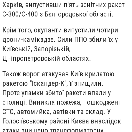
Харків, випустивши п'ять зенітних ракет
С-300/С-400 з Бєлгородської області.
Крім того, окупанти випустили чотири
дрони-камікадзе. Сили ППО збили їх у
Київській, Запорізькій,
Дніпропетровській областях.
Також ворог атакував Київ крилатою
ракетою "Іскандер-К", її знищили.
Проте уламки збитої ракети впали у
столиці. Виникла пожежа, пошкоджені
СТО, автомийка, автівки та склад. У
Голосіївському районі Києва внаслідок
атаки знищено трансформаторну