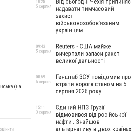
Від сьогодні Чехія припиняє
10:28
5 серпня
надавати тимчасовий
захист
військовозобов’язаним
українцям
Reuters - США майже
09:43
5 серпня
вичерпали запаси ракет
великої дальності
Генштаб ЗСУ повідомив про
08:59
5 серпня
втрати ворога станом на 5
нська (на
серпня 2026 року
Єдиний НПЗ Грузії
15:11
3 серпня
відмовився від російської
нафти . Знайшов
альтернативу в двох країнах
 оцінити