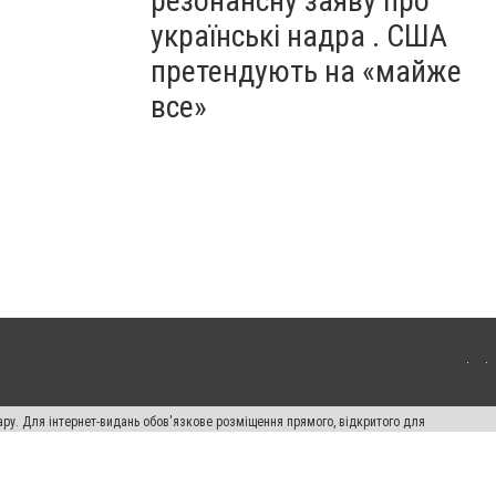
резонансну заяву про
українські надра . США
претендують на «майже
все»
ару. Для інтернет-видань обов'язкове розміщення прямого, відкритого для
лама" публікуються на правах реклами.