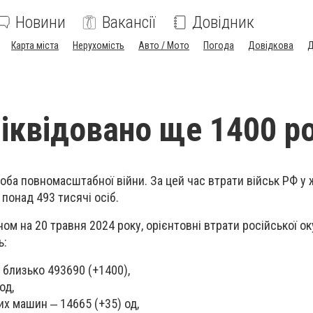
Новини
Вакансії
Довідник
Карта міста
Нерухомість
Авто / Мото
Погода
Довідкова
Д
ліквідовано ще 1400 р
доба повномасштабної війни. За цей час втрати військ РФ у 
 понад 493 тисячі осіб.
ом на 20 травня 2024 року, орієнтовні втрати російської ок
ь:
 близько 493690 (+1400),
од,
х машин ‒ 14665 (+35) од,