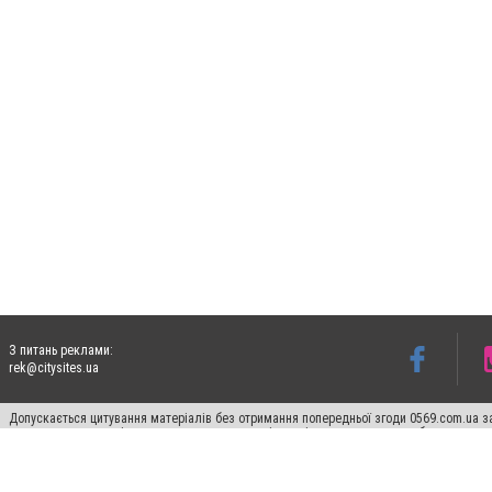
З питань реклами:
rek@citysites.ua
Допускається цитування матеріалів без отримання попередньої згоди 0569.com.ua за
пошукових систем гіперпосилання на цитовані статті не нижче другого абзацу в тек
Матеріали з плашками "Новини компаній", "Промо", "Партнерський матеріал", "Партнер