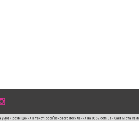
 умови розміщення в тексті обов'язкового посилання на 0569.com.ua - Сайт міста Сам
сті або в якості джерела. Порушення виняткових прав переслідується Законом.
ський спецпроєкт", "Політичні новини", "Пресреліз", "PR", "Офіційно", "Політична рек