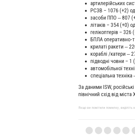
артилерійських сист
РСЗВ – 1076 (+2) од
засоби ППО ‒ 807 (+
літаків – 354 (+0) од
гелікоптерів – 326 (
БПЛА оперативно-та
крилаті ракети ‒ 22
кораблі /катери ‒ 27
підводні човни – 1 (
автомобільної техні
спеціальна техніка 
За даними ISW, російськ
північний схід від міста 
Якщо ви помітили помилку, виділіть нео