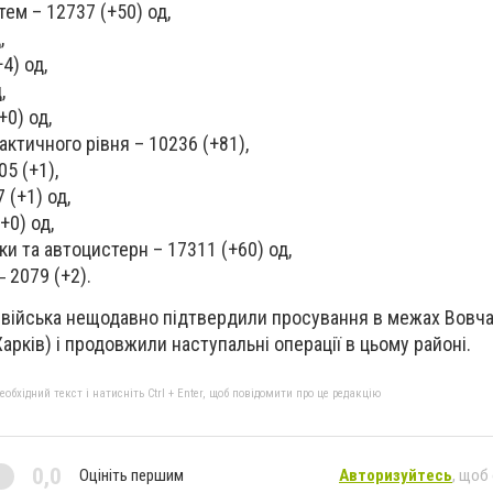
ем – 12737 (+50) од,
,
4) од,
,
+0) од,
ктичного рівня – 10236 (+81),
05 (+1),
 (+1) од,
+0) од,
ки та автоцистерн – 17311 (+60) од,
‒ 2079 (+2).
і війська нещодавно підтвердили просування в межах Вовча
Харків) і продовжили наступальні операції в цьому районі.
бхідний текст і натисніть Ctrl + Enter, щоб повідомити про це редакцію
0,0
Оцініть першим
Авторизуйтесь
, щоб