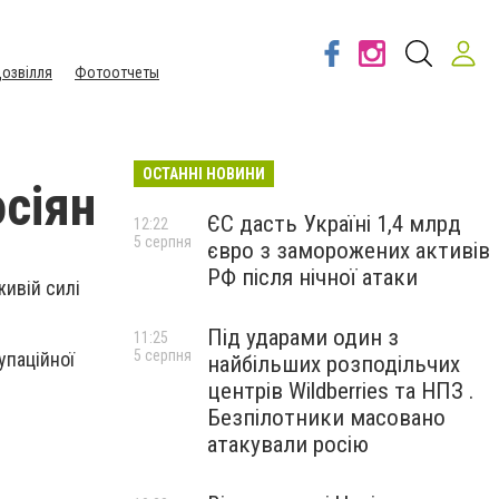
озвілля
Фотоотчеты
ОСТАННІ НОВИНИ
осіян
ЄС дасть Україні 1,4 млрд
12:22
5 серпня
євро з заморожених активів
РФ після нічної атаки
живій силі
Під ударами один з
11:25
5 серпня
упаційної
найбільших розподільчих
центрів Wildberries та НПЗ .
Безпілотники масовано
атакували росію