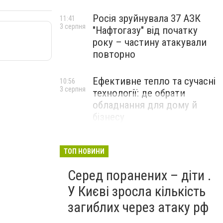
Росія зруйнувала 37 АЗК
11:41
3 серпня
"Нафтогазу" від початку
року – частину атакували
повторно
Ефективне тепло та сучасні
10:56
3 серпня
технології: де обрати
обладнання для дому й
бізнесу
НОВИНИ КОМПАНІЙ
ТОП НОВИНИ
Серед поранених – діти .
У Києві зросла кількість
загиблих через атаку рф