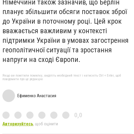
Німеччини також зазначив, що Берлін
п
ланує збільшити обсяги поставок зброї
до України
в поточному році. Цей крок
вважається важливим у контексті
підтримки України в умовах загострення
геополітичної ситуації та
зростання
напруги на сході Європи.
Якщо ви помітили помилку, виділіть необхідний текст і натисніть Ctrl + Enter, щоб
повідомити про це редакцію
Ефименко Анастасия
0,0
Авторизуйтесь
, щоб оцінити