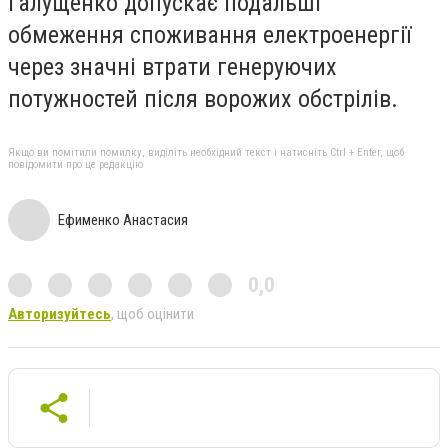
Галущенко допускає подальші
обмеження споживання електроенергії
через значні втрати генеруючих
потужностей після ворожих обстрілів.
Якщо ви помітили помилку, виділіть необхідний текст і натисніть Ctrl + Enter, щоб
повідомити про це редакцію
Ефименко Анастасия
0,0
Авторизуйтесь
, щоб оцінити