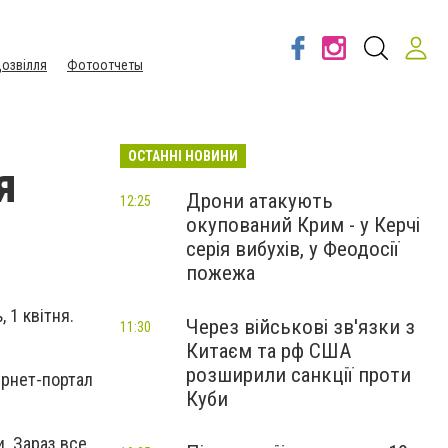
озвілля
Фотоотчеты
ОСТАННІ НОВИНИ
я
Дрони атакують
12:25
окупований Крим - у Керчі
серія вибухів, у Феодосії
пожежа
 1 квітня.
Через військові зв'язки з
11:30
Китаєм та рф США
розширили санкції проти
ернет-портал
Куби
и. Зараз все