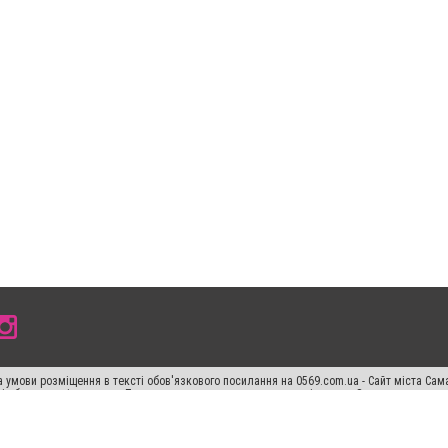
 умови розміщення в тексті обов'язкового посилання на 0569.com.ua - Сайт міста Сам
сті або в якості джерела. Порушення виняткових прав переслідується Законом.
ський спецпроєкт", "Політичні новини", "Пресреліз", "PR", "Офіційно", "Політична рек