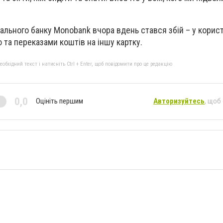
уального банку Monobank вчора вдень стався збій – у корис
 та переказами коштів на іншу картку.
бхідний текст і натисніть Ctrl + Enter, щоб повідомити про це редакцію
0,0
Оцініть першим
Авторизуйтесь
, щоб