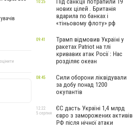
Під санкції потрапили 19
10:25
нових цілей . Британія
вдарила по банках і
тувачів
«тіньовому флоту» рф
Трамп відмовив Україні у
09:41
ракетах Patriot на тлі
кривавих атак Росії : Нас
розділяє океан
 оцінити
Сили оборони ліквідували
08:45
за добу понад 1200
окупантів
ЄС дасть Україні 1,4 млрд
12:22
5 серпня
євро з заморожених активів
РФ після нічної атаки