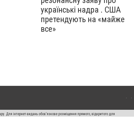
резонансну заяву про
українські надра . США
претендують на «майже
все»
ару. Для інтернет-видань обов'язкове розміщення прямого, відкритого для
лама" публікуються на правах реклами.