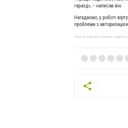
гаразд», – написав він.
Нагадаємо, у роботі вірт
проблеми з авторизацією
Якщо ви помітили помилку, виділіть нео