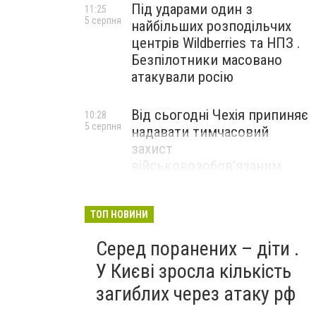
Під ударами один з
11:25
5 серпня
найбільших розподільчих
центрів Wildberries та НПЗ .
Безпілотники масовано
атакували росію
Від сьогодні Чехія припиняє
10:28
5 серпня
надавати тимчасовий
захист
військовозобов’язаним
українцям
ТОП НОВИНИ
Серед поранених – діти .
У Києві зросла кількість
загиблих через атаку рф