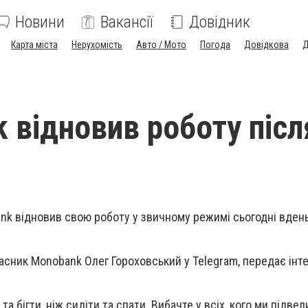
Новини
Вакансії
Довідник
Карта міста
Нерухомість
Авто / Мото
Погода
Довідкова
Д
 відновив роботу післ
nk відновив свою роботу у звичному режимі сьогодні вдень,
асник Monobank Олег Гороховський у Telegram, передає інт
а бігти, ніж сидіти та спати. Вибачте у всіх, кого ми підвел