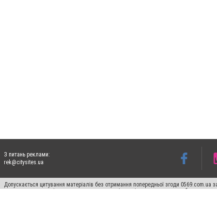
З питань реклами:
rek@citysites.ua
Допускається цитування матеріалів без отримання попередньої згоди 0569.com.ua за
пошукових систем гіперпосилання на цитовані статті не нижче другого абзацу в тек
Матеріали з плашками "Новини компаній", "Промо", "Партнерський матеріал", "Партнер