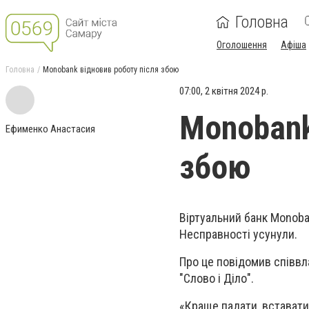
Головна
Оголошення
Афіша
Головна
Monobank відновив роботу після збою
07:00, 2 квітня 2024 р.
Monobank
Ефименко Анастасия
збою
Віртуальний банк Monoba
Несправності усунули.
Про це повідомив співвл
"Слово і Діло".
«Краще падати, вставати т