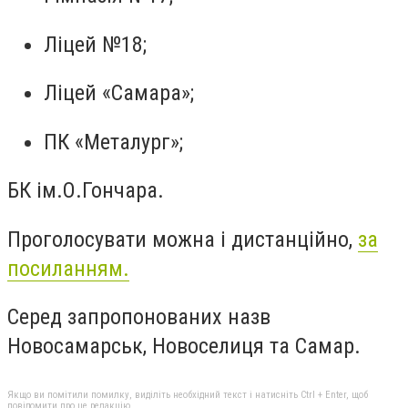
Ліцей №18;
Ліцей «Самара»;
ПК «Металург»;
БК ім.О.Гончара.
Проголосувати можна і дистанційно,
за
посиланням.
Серед запропонованих назв
Новосамарськ, Новоселиця та Самар.
Якщо ви помітили помилку, виділіть необхідний текст і натисніть Ctrl + Enter, щоб
повідомити про це редакцію