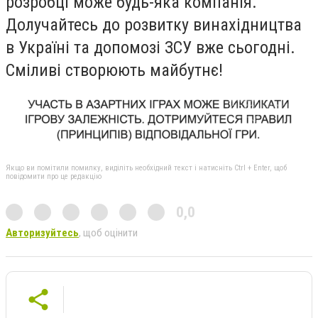
розробці може будь-яка компанія.
Долучайтесь до розвитку винахідництва
в Україні та допомозі ЗСУ вже сьогодні.
Сміливі створюють майбутнє!
Якщо ви помітили помилку, виділіть необхідний текст і натисніть Ctrl + Enter, щоб
повідомити про це редакцію
0,0
Авторизуйтесь
, щоб оцінити