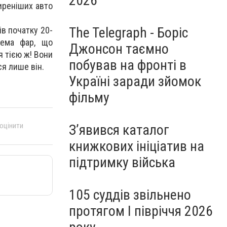
2026
иреніших авто
The Telegraph - Боріс
ів початку 20-
хема фар, що
Джонсон таємно
я тією ж! Вони
побував на фронті в
ся лише він.
Україні заради зйомок
фільму
 оцінити
З’явився каталог
книжкових ініціатив на
підтримку війська
105 суддів звільнено
протягом I півріччя 2026