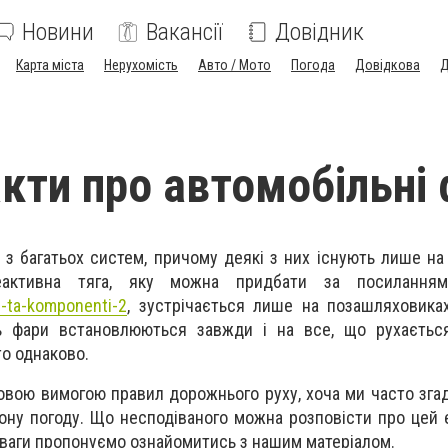
Новини
Вакансії
Довідник
Карта міста
Нерухомість
Авто / Мото
Погода
Довідкова
Д
акти про автомобільні
 з багатьох систем, причому деякі з них існують лише на
еактивна тяга, яку можна придбати за посиланн
i-ta-komponenti-2
, зустрічається лише на позашляховика
ь фари встановлюються завжди і на все, що рухається:
то однаково.
ковою вимогою правил дорожнього руху, хоча ми часто зга
гону погоду. Що несподіваного можна розповісти про цей
озваги пропонуємо ознайомитись з нашим матеріалом.