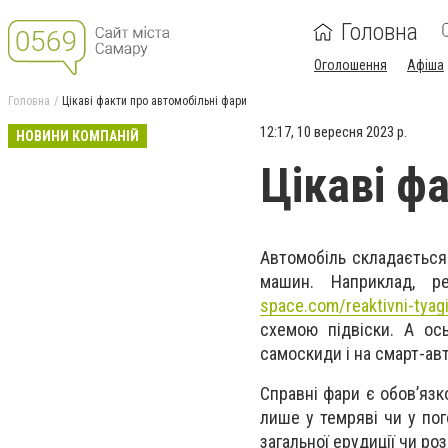
Головна
Оголошення
Афіша
Головна
Цікаві факти про автомобільні фари
12:17, 10 вересня 2023 р.
НОВИНИ КОМПАНІЙ
Цікаві ф
Автомобіль складається
машин. Наприклад, р
space.com/reaktivni-tyag
схемою підвіски. А ос
самоскиди і на смарт-ав
Справні фари є обов’яз
лише у темряві чи у по
загальної ерудиції чи р