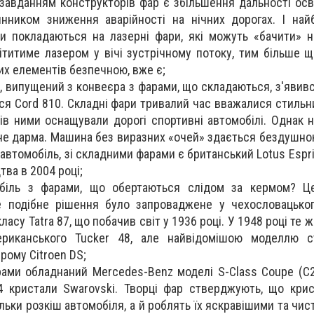
 завданням конструкторів фар є збільшення дальності осв
ником зниження аварійності на нічних дорогах. І найб
и покладаються на лазерні фари, які можуть «бачити» н
вітитиме лазером у вічі зустрічному потоку, тим більше щ
их елементів безпечною, вже є;
 випущений з конвеєра з фарами, що складаються, з'явивс
вся Cord 810. Складні фари тривалий час вважалися стильн
ків ними оснащували дорогі спортивні автомобілі. Однак 
 не дарма. Машина без виразних «очей» здається бездушною
автомобіль, зі складними фарами є британський Lotus Espri
тва в 2004 році;
біль з фарами, що обертаються слідом за кермом? Ц
же подібне рішення було запроваджене у чехословацько
асу Tatra 87, що побачив світ у 1936 році. У 1948 році те 
ериканського Tucker 48, але найвідомішою моделлю с
рому Citroen DS;
ми обладнаний Mercedes-Benz моделі S-Class Coupe (C2
 кристали Swarovski. Творці фар стверджують, що кри
льки розкіш автомобіля, а й роблять їх яскравішими та чи