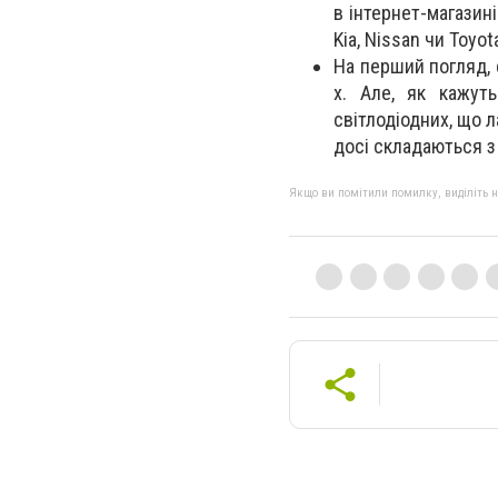
в інтернет-магазин
Kia, Nissan чи Toyo
На перший погляд, 
х. Але, як кажут
світлодіодних, що л
досі складаються з 
Якщо ви помітили помилку, виділіть нео