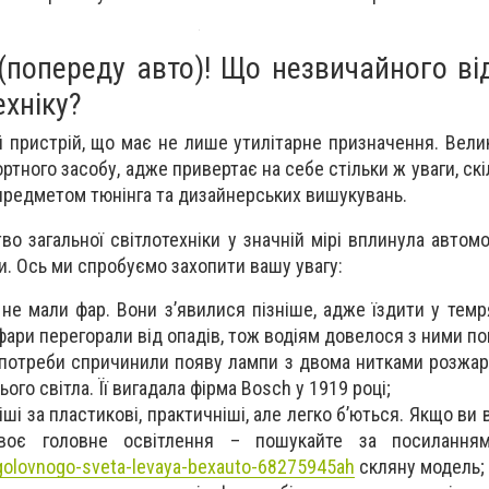
 (попереду авто)! Що незвичайного в
ехніку?
й пристрій, що має не лише утилітарне призначення. Вели
тного засобу, адже привертає на себе стільки ж уваги, скі
 предметом тюнінга та дизайнерських вишукувань.
во загальної світлотехніки у значній мірі вплинула автомо
и. Ось ми спробуємо захопити вашу увагу:
 не мали фар. Вони з’явилися пізніше, адже їздити у темр
ари перегорали від опадів, тож водіям довелося з ними п
 потреби спричинили появу лампи з двома нитками розжа
ого світла. Її вигадала фірма Bosch у 1919 році;
ші за пластикові, практичніші, але легко б’ються. Якщо ви 
своє головне освітлення – пошукайте за посиланн
golovnogo-sveta-levaya-bexauto-68275945ah
скляну модель;