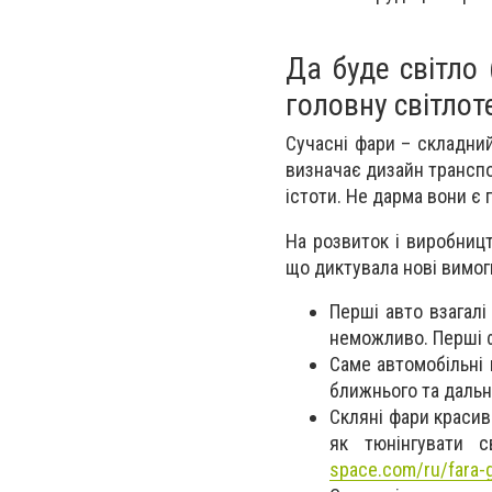
Да буде світло
головну світлот
Сучасні фари – складни
визначає дизайн транспор
істоти. Не дарма вони є
На розвиток і виробницт
що диктувала нові вимог
Перші авто взагалі
неможливо. Перші ф
Саме автомобільні
ближнього та дальнь
Скляні фари красиві
як тюнінгувати 
space.com/ru/fara-