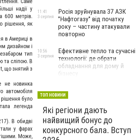
ітлення. Саме
ільші надії у
Росія зруйнувала 37 АЗК
11:41
а 600 метрів.
3 серпня
"Нафтогазу" від початку
о рішення, як
року – частину атакували
повторно
я в Америці в
им дизайном і
Ефективне тепло та сучасні
10:56
незабаром тип
3 серпня
технології: де обрати
 та сліпою. В
обладнання для дому й
t, що знятий з
бізнесу
НОВИНИ КОМПАНІЙ
е не новинка
го автомобіля
ТОП НОВИНИ
ж рішення було
тала легенда
Які регіони дають
найвищий бонус до
17). В обидві
конкурсного бала. Вступ
стали у фарах
стішими. Може,