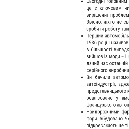
Сьогодні головним
це є ключовим чин
вирішенні проблем
Звісно, ніхто не с
зробити роботу так
Перший автомобіль,
1936 році і назива
в більшості випад
вийшов із моди – і
даний час останній 
серійного виробниц
Ви бачили автомо
автоіндустрії, ад
представницького кл
реалізоване у ам
французького автоп
Найдорожчими фара
фари вбудовано 94
підкреслюють не ті