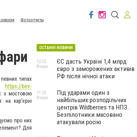
озвілля
Фотоотчеты
ОСТАННІ НОВИНИ
 фари
ЄС дасть Україні 1,4 млрд
12:22
Вчора
євро з заморожених активів
РФ після нічної атаки
 певних типах
ям
https://bex-
Під ударами один з
х з мостовою
11:25
Вчора
найбільших розподільчих
 на кар’єрні
центрів Wildberries та НПЗ .
Безпілотники масовано
дуємо про них
атакували росію
 елемент? Для