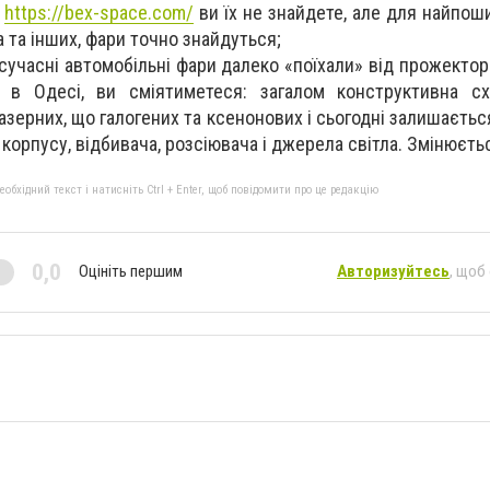
і
https://bex-space.com/
ви їх не знайдете, але для найпош
ta та інших, фари точно знайдуться;
сучасні автомобільні фари далеко «поїхали» від прожектор
ь в Одесі, ви сміятиметеся: загалом конструктивна с
азерних, що галогених та ксенонових і сьогодні залишаєтьс
корпусу, відбивача, розсіювача і джерела світла. Змінюєть
бхідний текст і натисніть Ctrl + Enter, щоб повідомити про це редакцію
0,0
Оцініть першим
Авторизуйтесь
, щоб