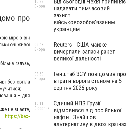
Від сьогодні Чехія припиняє
10:28
Вчора
надавати тимчасовий
захист
ідомо про
військовозобов’язаним
українцям
кою мірою він
Reuters - США майже
льки очі живої
09:43
Вчора
вичерпали запаси ракет
великої дальності
більна галузь,
Генштаб ЗСУ повідомив про
08:59
Вчора
втрати ворога станом на 5
яві без світла
серпня 2026 року
омучитися;
рювання – для
Єдиний НПЗ Грузії
15:11
3 серпня
вже не знаєте,
відмовився від російської
ям
https://bex-
нафти . Знайшов
альтернативу в двох країнах