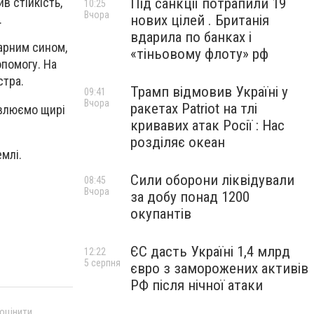
Під санкції потрапили 19
в стійкість,
10:25
Вчора
нових цілей . Британія
.
вдарила по банках і
гарним сином,
«тіньовому флоту» рф
помогу. На
стра.
Трамп відмовив Україні у
09:41
Вчора
ракетах Patriot на тлі
овлюємо щирі
кривавих атак Росії : Нас
розділяє океан
емлі.
Сили оборони ліквідували
08:45
Вчора
за добу понад 1200
окупантів
ЄС дасть Україні 1,4 млрд
12:22
5 серпня
євро з заморожених активів
РФ після нічної атаки
 оцінити