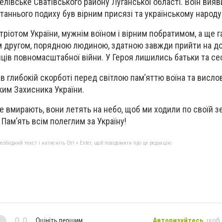
елівське Сватівського району Луганськоі області. Воїн вияви
станнього подиху був вірним присязі та українському народу
тріотом України, мужнім воїном і вірним побратимом, а ще 
м другом, порядною людиною, здатною завжди прийти на до
яців повномасштабної війни. У Героя лишились батьки та се
в глибокій скорботі перед світлою пам’яттю воїна та висл
ким Захисника України.
не вмирають, вони летять на небо, щоб ми ходили по своїй з
 Пам’ять всім полеглим за Україну!
бхідний текст і натисніть Ctrl + Enter, щоб повідомити про це редакцію
0,0
Оцініть першим
Авторизуйтесь
, щоб