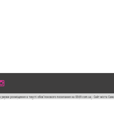
 умови розміщення в тексті обов'язкового посилання на 0569.com.ua - Сайт міста Сам
сті або в якості джерела. Порушення виняткових прав переслідується Законом.
ський спецпроєкт", "Політичні новини", "Пресреліз", "PR", "Офіційно", "Політична рек