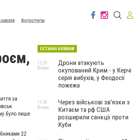
озвілля
Фотоотчеты
ОСТАННІ НОВИНИ
роєм,
Дрони атакують
12:25
Вчора
окупований Крим - у Керчі
серія вибухів, у Феодосії
пожежа
життя за
Через військові зв'язки з
11:30
овськ
Вчора
Китаєм та рф США
ому було лише
розширили санкції проти
Куби
рбниками 22