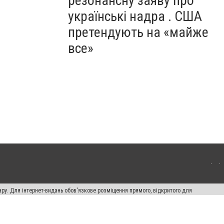
резонансну заяву про
українські надра . США
претендують на «майже
все»
ару. Для інтернет-видань обов'язкове розміщення прямого, відкритого для
лама" публікуються на правах реклами.