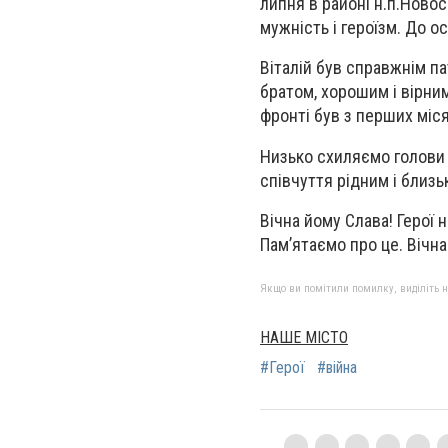
липня в районі н.п.Новос
мужність і героїзм. До о
Віталій був справжнім па
братом, хорошим і вірни
фронті був з перших міс
Низько схиляємо голови 
співчуття рідним і близь
Вічна йому Слава! Герої 
Пам’ятаємо про це. Вічна
Якщо ви помітили помилку, виділіть нео
НАШЕ МІСТО
#Герої
#війна