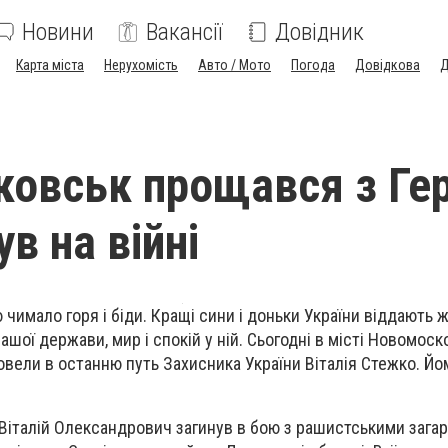
Новини
Вакансії
Довідник
Карта міста
Нерухомість
Авто / Мото
Погода
Довідкова
Д
овськ прощався з Ге
в на війні
 чимало горя і біди. Кращі сини і доньки України віддають 
ашої держави, мир і спокій у ній. Сьогодні в місті Новомоск
овели в останню путь Захисника України Віталія Стежко. Й
Віталій Олександрович загинув в бою з рашистськими зага