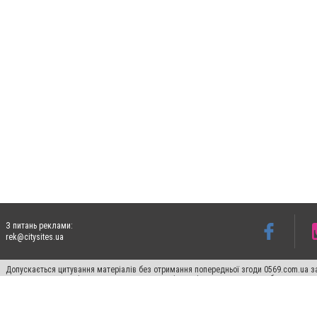
З питань реклами:
rek@citysites.ua
Допускається цитування матеріалів без отримання попередньої згоди 0569.com.ua за
пошукових систем гіперпосилання на цитовані статті не нижче другого абзацу в тек
Матеріали з плашками "Новини компаній", "Промо", "Партнерський матеріал", "Партнер