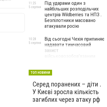
Під ударами один з
11:25
5 серпня
найбільших розподільчих
центрів Wildberries та НПЗ .
Безпілотники масовано
атакували росію
Від сьогодні Чехія припиняє
10:28
5 серпня
надавати тимчасовий
захист
військовозобов’язаним
українцям
ТОП НОВИНИ
Серед поранених – діти .
У Києві зросла кількість
загиблих через атаку рф