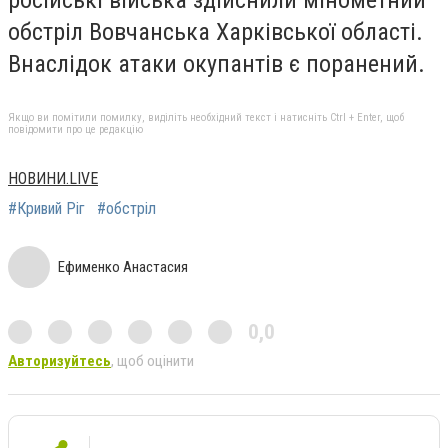
російські війська здійснили мінометний
обстріл Вовчанська Харківської області.
Внаслідок атаки окупантів є поранений.
Якщо ви помітили помилку, виділіть необхідний текст і натисніть Ctrl + Enter, щоб
повідомити про це редакцію
НОВИНИ.LIVE
#Кривий Ріг
#обстріл
Ефименко Анастасия
0,0
Авторизуйтесь
, щоб оцінити